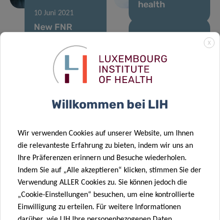
health
10 Juni 2021
New FNR
PEARL Chair:
20 Apr. 2021
X
Luxembourg
Vocal
paves the way
Biomarkers:
for a new era
What our voice
15 Apr. 2021
of healthcare
tells us about
Connected
Willkommen bei LIH
digitalisation
our health
devices
unravel
06 Jan. 2021
Wir verwenden Cookies auf unserer Website, um Ihnen
associations
Strengthening
die relevanteste Erfahrung zu bieten, indem wir uns an
between
the Digital
Ihre Präferenzen erinnern und Besuche wiederholen.
physical
Health and
Indem Sie auf „Alle akzeptieren“ klicken, stimmen Sie der
activity habits
Artificial
Verwendung ALLER Cookies zu. Sie können jedoch die
12 Nov. 2020
and weight
Intelligence
„Cookie-Einstellungen“ besuchen, um eine kontrollierte
Innovative
change
axis at LIH
Einwilligung zu erteilen. Für weitere Informationen
machine-
darüber, wie LIH Ihre personenbezogenen Daten