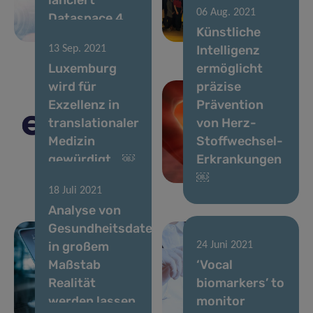
06 Aug. 2021
Dataspace 4
Clinnova-
Künstliche
Health
Konsortium!
Intelligenz
13 Sep. 2021
Luxemburg
ermöglicht
wird für
präzise
Exzellenz in
Prävention
translationaler
von Herz-
Medizin
Stoffwechsel-
gewürdigt ￼
Erkrankungen
￼
18 Juli 2021
Analyse von
Gesundheitsdaten
in großem
24 Juni 2021
Maßstab
‘Vocal
Realität
biomarkers’ to
werden lassen
monitor