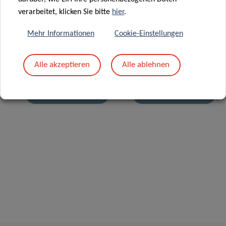
learning
verarbeitet, klicken Sie bitte
hier
.
approach for
future
Mehr Informationen
Cookie-Einstellungen
diagnostic
17 Juni 2020
advances in
Digital
Alle akzeptieren
Alle ablehnen
Parkinson’s
strategies to
disease
fight COVID-19