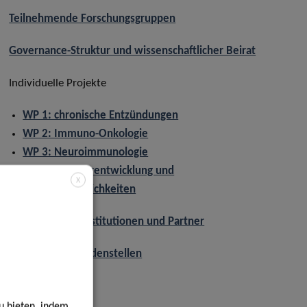
Teilnehmende Forschungsgruppen
Governance-Struktur und wissenschaftlicher Beirat
Individuelle Projekte
WP 1: chronische Entzündungen
WP 2: Immuno-Onkologie
WP 3: Neuroimmunologie
Berufliche Weiterentwicklung und
X
Ausbildungsmöglichkeiten
Aufnehmende Institutionen und Partner
Offene Doktorandenstellen
u bieten, indem