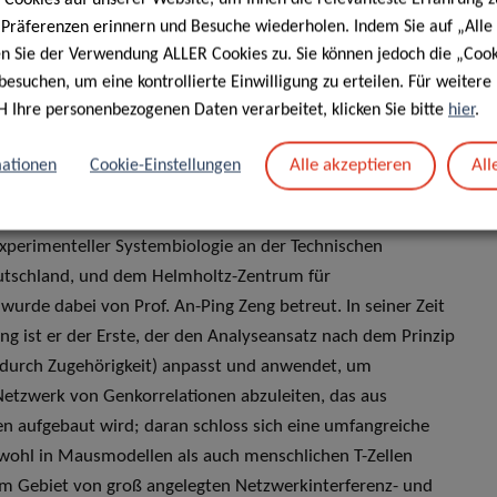
n“ (eine Initiative zur Demenzprävention)
e Präferenzen erinnern und Besuche wiederholen. Indem Sie auf „Alle
 (ein Versorgungnetzwerk von Fachkräften aus dem
en Sie der Verwendung ALLER Cookies zu. Sie können jedoch die „Cook
rkinson-Erkrankung).
besuchen, um eine kontrollierte Einwilligung zu erteilen. Für weiter
H Ihre personenbezogenen Daten verarbeitet, klicken Sie bitte
hier
.
or und leitet die
Group of Immune Systems Biology
Alle akzeptieren
All
ationen
Cookie-Einstellungen
tion and Immunity am LIH. Nach Abschlüssen an der Tianjin
chnik (Biochemical Engineering) promovierte er (mit einer
experimenteller Systembiologie an der Technischen
eutschland, und dem Helmholtz-Zentrum für
wurde dabei von Prof. An-Ping Zeng betreut. In seiner Zeit
ling ist er der Erste, der den Analyseansatz nach dem Prinzip
d durch Zugehörigkeit) anpasst und anwendet, um
etzwerk von Genkorrelationen abzuleiten, das aus
n aufgebaut wird; daran schloss sich eine umfangreiche
owohl in Mausmodellen als auch menschlichen T-Zellen
dem Gebiet von groß angelegten Netzwerkinterferenz- und