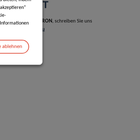
KONTAKT
 akzeptieren“
ie-
Für Fragen zu
i
TRON
, schreiben Sie uns
2
e Informationen
an:
i2TRON@lih.lu
e ablehnen