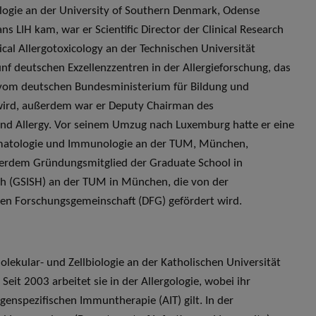
gologie an der University of Southern Denmark, Odense
ns LIH kam, war er Scientific Director der Clinical Research
ical Allergotoxicology an der Technischen Universität
f deutschen Exzellenzzentren in der Allergieforschung, das
 vom deutschen Bundesministerium für Bildung und
wird, außerdem war er Deputy Chairman des
nd Allergy. Vor seinem Umzug nach Luxemburg hatte er eine
rmatologie und Immunologie an der TUM, München,
ßerdem Gründungsmitglied der Graduate School in
th (GSISH) an der TUM in München, die von der
chen Forschungsgemeinschaft (DFG) gefördert wird.
lekular- und Zellbiologie an der Katholischen Universität
Seit 2003 arbeitet sie in der Allergologie, wobei ihr
genspezifischen Immuntherapie (AIT) gilt. In der