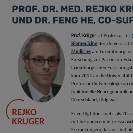
PROF. DR. MED. REJKO KR
UND DR. FENG HE, CO-SU
Prof. Krüger
ist Professor für
Biomedicine
der Universität L
Medicine
am Luxembourg Insti
Forschung zur Parkinson-Erkr
luxemburgischen Forschungsfo
kam 2014 an die Universität 
Professor für Neurologie an de
funktionelle Neurogenomik am 
Deutschland, tätig war.
REJKO
Er verfügt über mehr als 20 J
KRUGER
mit besonderem Interessensc
Erkrankungen; daraus sind bis