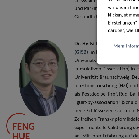
„Programme Démence Préventio
wir uns an Ihr
und ParkinsonNet Luxembourg
klicken, stimm
Gesundheitswesen für die Pa
Einstellungen“ 
darüber, wie LI
Dr. He
ist Principal Investigat
Mehr Inform
(GISB)
im Department of Infec
University in Bioverfahrenste
kumulativen Dissertation) in 
Universität Braunschweig, D
Infektionsforschung (HZI) und 
als Postdoc bei Prof. Rudi Bal
„guilt-by-association“ (Schul
neue Schlüsselgene aus dem N
Zeitreihen-Transkriptomikdate
FENG
experimentelle Validierung s
HUE
an. Mit ihrer Erfahrung auf 