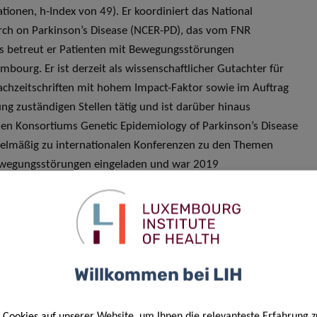
tionen, h-Index von 49). Er koordiniert das National
arch on Parkinson’s Disease (NCER-PD), das vom FNR
us betreut er Patienten mit Bewegungsstörungen
bourg. Er ist derzeit als wissenschaftlicher Gutachter für
achzeitschriften mit hohem Impact-Faktor sowie im Auftrag
ng zuständigen Stellen tätig und ist darüber hinaus
len Konsortiums Genetic Epidemiology of Parkinson’s Disease
egelmäßig zu internationalen Konferenzen zu den Themen
ewegungsstörungen eingeladen und war 2019
ld Parkinson’s Conference (Kyoto, Japan) und
 Disorders Society (Nizza, Frankreich). Als Hochschullehrer
angehende Ärzte (MD) und Doktoranden (PhD) während ihrer
treut und betreut derzeit 6 Doktoranden (PhD) und
r Universität Luxemburg. Seit 2017 unterstützt das
Willkommen bei LIH
Krüger bei der Leitung integrierter Konzepte für die
degenerativer Erkrankungen in Luxemburg: das
Cookies auf unserer Website, um Ihnen die relevanteste Erfahrung z