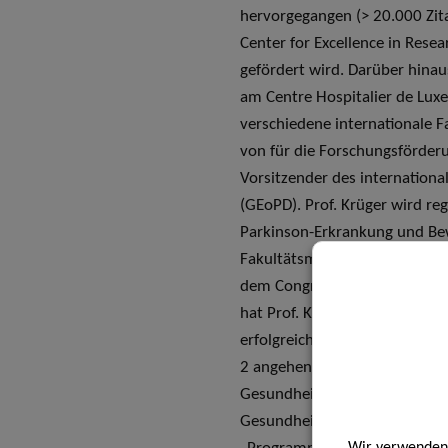
hervorgegangen (> 20.000 Zita
Center for Excellence in Rese
gefördert wird. Darüber hina
am Centre Hospitalier de Luxem
verschiedene internationale F
von für die Forschungsförderu
Vorsitzender des internationa
(GEoPD). Prof. Krüger wird r
Parkinson-Erkrankung und B
Fakultätsmitglied auf der Wor
dem Congress of the Movement
hat Prof. Krüger bereits 19 
erfolgreichen Dissertation be
2 angehende Ärzte (MD) an de
Gesundheitsministerium Prof. 
Gesundheitsversorgung neuro
Wir verwenden 