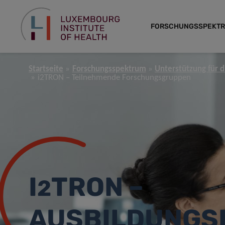
FORSCHUNGSSPEKT
Startseite
Forschungsspektrum
Unterstützung für 
i2TRON – Teilnehmende Forschungsgruppen
I
TRON –
2
AUSBILDUNGS