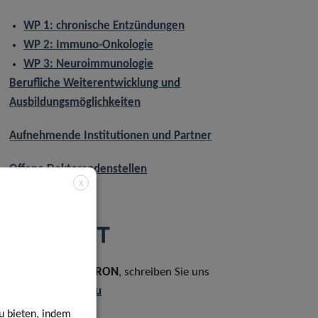
WP 1: chronische Entzündungen
WP 2: Immuno-Onkologie
WP 3: Neuroimmunologie
Berufliche Weiterentwicklung und
Ausbildungsmöglichkeiten
Aufnehmende Institutionen und Partner
Offene Doktorandenstellen
X
KONTAKT
Für Fragen zu
i
TRON
, schreiben Sie uns
2
an:
i2TRON@lih.lu
u bieten, indem