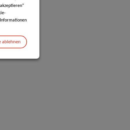
 akzeptieren“
ie-
e Informationen
e ablehnen