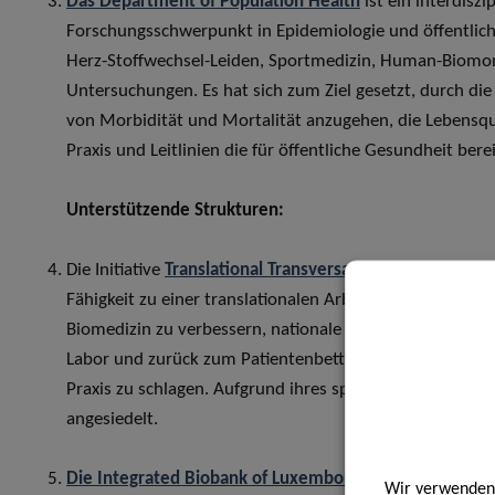
Das Department of Population Health
ist ein interdisz
Forschungsschwerpunkt in Epidemiologie und öffentlic
Herz-Stoffwechsel-Leiden, Sportmedizin, Human-Biomon
Untersuchungen. Es hat sich zum Ziel gesetzt, durch di
von Morbidität und Mortalität anzugehen, die Lebensqua
Praxis und Leitlinien die für öffentliche Gesundheit bere
Unterstützende Strukturen:
Die Initiative
Translational Transversal Medicine (TTM)
w
Fähigkeit zu einer translationalen Arbeitsweise in den 
Biomedizin zu verbessern, nationale und international
Labor und zurück zum Patientenbett zu fördern und dam
Praxis zu schlagen. Aufgrund ihres spezifischen translat
angesiedelt.
Die Integrated Biobank of Luxembourg (IBBL)
ist ein In
Wir verwenden 