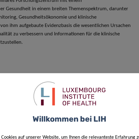
iplinäres Forschungszentrum mit einem
her Gesundheit in einem breiten Themenspektrum, darunter
itoring, Gesundheitsökonomie und klinische
e von ihm aufgebaute Evidenzbasis die wesentlichen Ursachen
lität zu verbessern und Informationen für die klinische
itzustellen.
urde 2019 als horizontale Struktur gegründet, um die
Einrichtungen der einzelnen Akteure im Bereich der
e Kooperationen im gesamten Prozess vom Patientenbett zum
it eine Brücke zwischen Grundlagenforschung und klinischer
ionalen Charakters ist bei ihr auch die i2TRON DTU
Willkommen bei LIH
stitut innerhalb des LIH und hat die Aufgabe, die
Cookies auf unserer Website, um Ihnen die relevanteste Erfahrung z