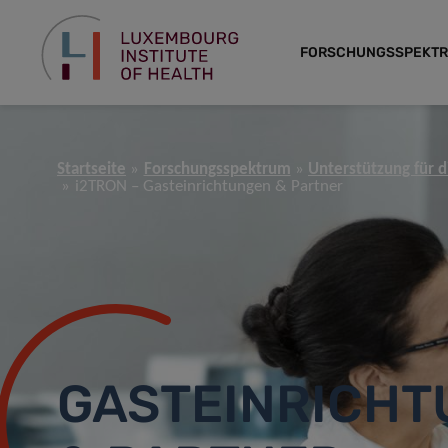
FORSCHUNGSSPEKT
Startseite
Forschungsspektrum
Unterstützung für 
i2TRON – Gasteinrichtungen & Partner
GASTEINRICH