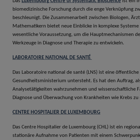
Das
Luxembourg Centre of Systematic Bioscience
ist ein 
biomedizinische Forschung durch die enge Verknüpfung zw
beschleunigt. Die Zusammenarbeit zwischen Biologen, Ärzt
Mathematikern bietet neue Einblicke in komplexe Systeme w
wesentliche Voraussetzung, um die Hauptmechanismen der
Werkzeuge in Diagnose und Therapie zu entwickeln.
LABORATOIRE NATIONAL DE SANTÉ
Das Laboratoire national de santé (LNS) ist eine öffentlic
Gesundheitsministerium untersteht. Es hat den Auftrag, al
Analysetätigkeiten wahrzunehmen und wissenschaftliche
Diagnose und Überwachung von Krankheiten wie Krebs zu 
CENTRE HOSPITALIER DE LUXEMBOURG
Das Centre Hospitalier de Luxembourg (CHL) ist ein regio
stationäre Aufnahme von Patienten mit einem Schwerpunkt