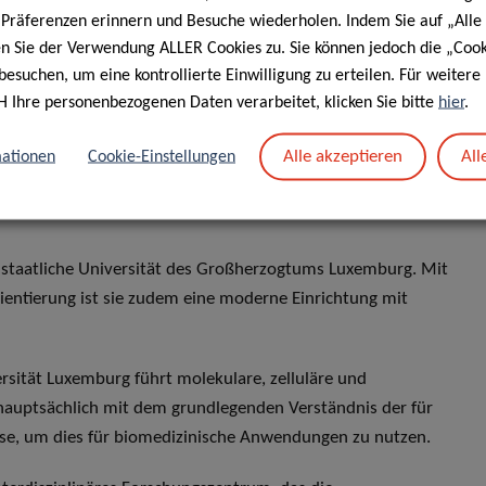
nterstützen. Die IBBL erbringt Dienstleistungen im
e Präferenzen erinnern und Besuche wiederholen. Indem Sie auf „Alle
nfrastruktur für die angewandte medizinische Forschung
en Sie der Verwendung ALLER Cookies zu. Sie können jedoch die „Cook
besuchen, um eine kontrollierte Einwilligung zu erteilen. Für weiter
H Ihre personenbezogenen Daten verarbeitet, klicken Sie bitte
hier
.
hnologieplattformen angesiedelt, die in erster Linie andere
Alle akzeptieren
All
ationen
Cookie-Einstellungen
Sie kombinieren Bildgebung, Einzelzellen-Technologien
lungen zu beantworten.
e staatliche Universität des Großherzogtums Luxemburg. Mit
rientierung ist sie zudem eine moderne Einrichtung mit
rsität Luxemburg führt molekulare, zelluläre und
hauptsächlich mit dem grundlegenden Verständnis der für
sse, um dies für biomedizinische Anwendungen zu nutzen.