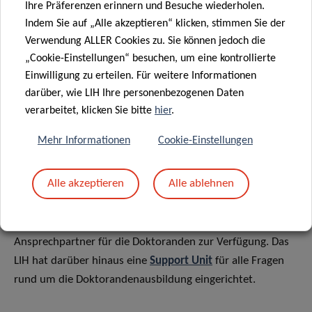
Ihre Präferenzen erinnern und Besuche wiederholen.
Promotion
Indem Sie auf „Alle akzeptieren“ klicken, stimmen Sie der
Workshops zur beruflichen Orientierung
Verwendung ALLER Cookies zu. Sie können jedoch die
„Cookie-Einstellungen“ besuchen, um eine kontrollierte
Einwilligung zu erteilen. Für weitere Informationen
3. WEITERE
darüber, wie LIH Ihre personenbezogenen Daten
UNTERSTÜTZUNG
verarbeitet, klicken Sie bitte
hier
.
Mehr Informationen
Cookie-Einstellungen
Die DTU wird von einem wissenschaftlichen Koordinator,
Prof. Rejko Krüger, und zwei Mitkoordinatoren, Prof.
Alle akzeptieren
Alle ablehnen
Simone Niclou und Prof. Markus Ollert, geleitet.
Ein eigener
DTU Administrator
steht als direkter
Ansprechpartner für die Doktoranden zur Verfügung. Das
LIH hat darüber hinaus eine
Support Unit
für alle Fragen
rund um die Doktorandenausbildung eingerichtet.