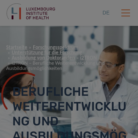
DE
Startseite
Forschungsspektrum
Unterstützung für die Forschung
Ausbildung von Doktoranden
i2TRON
i2TRON – Berufliche Weiterentwicklung und
Ausbildungsmöglichkeiten
BERUFLICHE
WEITERENTWICKLU
NG UND
AUSBILDUNGSMÖG