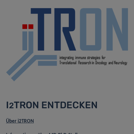
I
TRON ENTDECKEN
2
Über i2TRON