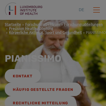
DE
Startseite
Forschungsspektrum
Forschungsabteilungen
Precision Health Abteilung
Körperliche Aktivität, Sport und Gesundheit
PIANISSIMO
PIANISSIMO
KONTAKT
HÄUFIG GESTELLTE FRAGEN
RECHTLICHE MITTEILUNG