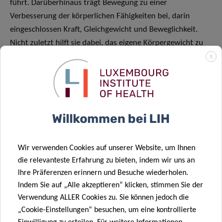
führt. Darüberhinaus trägt Bewegung zu einer
Verbesserung der körperlichen Fähigkeiten bei, darin
eingeschlossen Kraft, Gleichgewicht und Beweglichkeit.
Nicht zuletzt hilft sie dabei, das eigene Körpergewicht zu
regulieren. Sich körperlich zu betätigen, kann zudem die
X
Lebensqualität erhöhen und das Selbstvertrauen stärken.
Auβerdem beeinflusst es die Schlafqualität positiv und
wirkt Stress zugunsten eines ausgeglicheneren Lebens
entgegen.
Willkommen bei LIH
Ferner wird körperliche Aktivität mit einem geringeren
Risiko für die Entwicklung von Krebs und Herz-Kreislauf-
Wir verwenden Cookies auf unserer Website, um Ihnen
Erkrankungen (z.B. Schlaganfall oder Herzinfarkt) sowie
die relevanteste Erfahrung zu bieten, indem wir uns an
einer niedrigeren Sterblichkeitsrate assoziiert.
Ihre Präferenzen erinnern und Besuche wiederholen.
Indem Sie auf „Alle akzeptieren“ klicken, stimmen Sie der
Vielversprechende Effekte zeigen sich auch hinsichtlich
Verwendung ALLER Cookies zu. Sie können jedoch die
Glukoseintoleranz, der Regulation von Bluthochdruck oder
„Cookie-Einstellungen“ besuchen, um eine kontrollierte
Fettstoffwechselstörungen. Im Alltag aktiv zu sein, kann