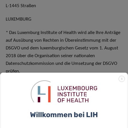
L-1445 Straßen
LUXEMBURG
* Das Luxemburg Institute of Health wird alle Ihre Anträge
auf Ausübung von Rechten in Übereinstimmung mit der
DSGVO und dem luxemburgischen Gesetz vom 1. August
2018 über die Organisation seiner nationalen
Datenschutzkommission und die Umsetzung der DSGVO
prüfen.
X
6) WIE SCHÜTZEN WIR
IHRE PERSÖNLICHEN
Willkommen bei LIH
DATEN?