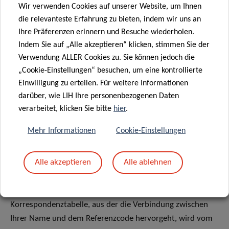
Wir verwenden Cookies auf unserer Website, um Ihnen
Das Luxemburg Institute of Health ergreift je nach
die relevanteste Erfahrung zu bieten, indem wir uns an
Sensibilität der betreffenden Informationen angemessene
Ihre Präferenzen erinnern und Besuche wiederholen.
Sicherheitsmaßnahmen, um Ihre Daten vor dem Risiko des
Indem Sie auf „Alle akzeptieren“ klicken, stimmen Sie der
unbefugten Zugriffs, des Verlusts, der betrügerischen
Verwendung ALLER Cookies zu. Sie können jedoch die
Verwendung, der Offenlegung, der Veränderung und der
„Cookie-Einstellungen“ besuchen, um eine kontrollierte
Zerstörung zu schützen. Ihre Daten werden streng
Einwilligung zu erteilen. Für weitere Informationen
vertraulich behandelt. Sie werden außerdem
darüber, wie LIH Ihre personenbezogenen Daten
pseudonymisiert, das heißt, Ihr Name wird durch einen
verarbeitet, klicken Sie bitte
hier
.
vertraulichen Referenzcode ersetzt. Mit diesem Code
Mehr Informationen
Cookie-Einstellungen
können Sie nicht direkt identifiziert werden und er wird
nur für die Verarbeitung Ihrer Daten zu wissenschaftlichen
Alle akzeptieren
Alle ablehnen
Zwecken verwendet. Ihre Identität wird in keinem
Dokument, das für die Öffentlichkeit oder für andere
Institutionen erstellt wird, bekannt gegeben. Die
Korrespondenztabelle, aus der die Verbindung zwischen
Ihrer Name und dem Referenzcode hervorgeht, wird vom