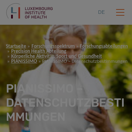
DE
Startseite
Forschungsspektrum
Forschungsabteilungen
Precision Health Abteilung
Körperliche Aktivität, Sport und Gesundheit
PIANISSIMO
PIANISSIMO – Datenschutzbestimmungen
PIANISSIMO –
DATENSCHUTZBESTI
MMUNGEN