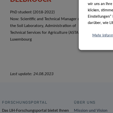
wir uns an Ihr
klicken, stimm
PhD student (2018-2022)
PhD studen
Einstellungen“ 
Now: Scientific and Technical Manager of
Now: Post-D
darüber, wie LI
the Soil Laboratory, Administration of
Mechanisms
Technical Services for Agriculture (ASTA),
Luxembour
Mehr Inform
Luxembourg
Last update: 24.08.2023
FORSCHUNGSPORTAL
ÜBER UNS
Das LIH-Forschungsportal bietet Ihnen
Mission und Vision