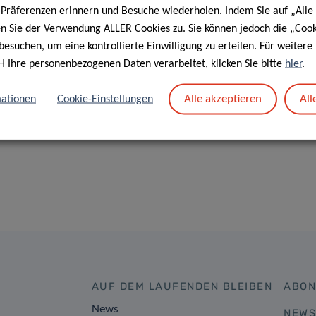
e Präferenzen erinnern und Besuche wiederholen. Indem Sie auf „Alle
en Sie der Verwendung ALLER Cookies zu. Sie können jedoch die „Cook
t (2019-2023)
Master student (April-Mai 2
besuchen, um eine kontrollierte Einwilligung zu erteilen. Für weiter
oc in Molecular Disease
Now: Master Student at Univ
H Ihre personenbezogenen Daten verarbeitet, klicken Sie bitte
hier
.
 Group, University of
Nancy, France
g
Alle akzeptieren
All
ationen
Cookie-Einstellungen
AUF DEM LAUFENDEN BLEIBEN
ABON
News
NEWS