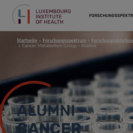
FORSCHUNGSSPEKT
Startseite
Forschungsspektrum
Forschungsabteilun
Cancer Metabolism Group – Alumni
ALUMNI –
CANCER