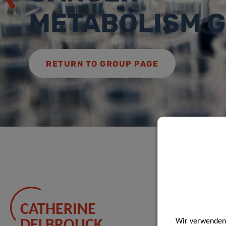
METABOLISM 
RETURN TO GROUP PAGE
CATHERINE
MOH
Wir verwenden 
DELBROUCK
BENZ