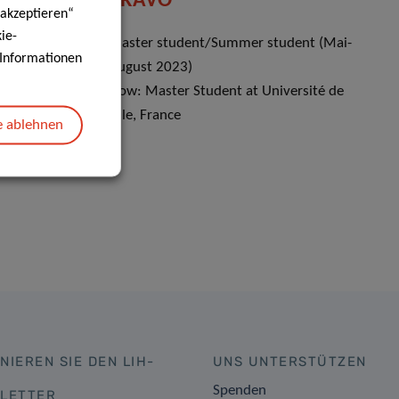
BRAVO
 akzeptieren“
ie-
023)
Master student/Summer student (Mai-
e Informationen
ersité de
August 2023)
Now: Master Student at Université de
Lille, France
e ablehnen
NIEREN SIE DEN LIH-
UNS UNTERSTÜTZEN
Spenden
LETTER