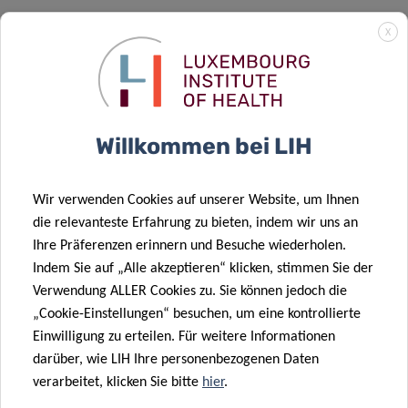
X
Grafische Darstellung des übergeordneten Konzepts des
VIRALERT-Projekts und der eingesetzten Technologien
(erstellt mit BioRender).
Willkommen bei LIH
Abkürzungen:
RT-qPCR, quantitative Echtzeit-PCR nach
reverser Transkription; RT-ddPCR, digitale Tröpfchen-PCR
Wir verwenden Cookies auf unserer Website, um Ihnen
nach reverser Transkription; NGS, Next-Generation-
die relevanteste Erfahrung zu bieten, indem wir uns an
Sequenzierung.
Ihre Präferenzen erinnern und Besuche wiederholen.
PARTNER
Indem Sie auf „Alle akzeptieren“ klicken, stimmen Sie der
Verwendung ALLER Cookies zu. Sie können jedoch die
„Cookie-Einstellungen“ besuchen, um eine kontrollierte
Einwilligung zu erteilen. Für weitere Informationen
darüber, wie LIH Ihre personenbezogenen Daten
verarbeitet, klicken Sie bitte
hier
.