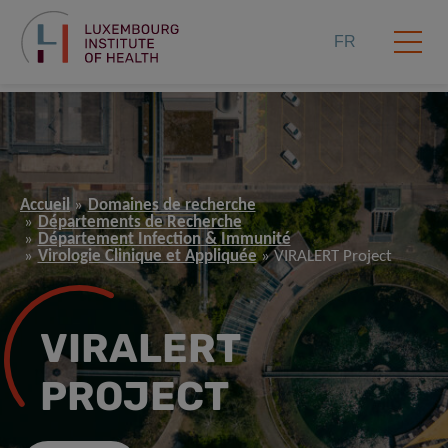
FR
Accueil
Domaines de recherche
Départements de Recherche
Département Infection & Immunité
Virologie Clinique et Appliquée
VIRALERT Project
VIRALERT
PROJECT