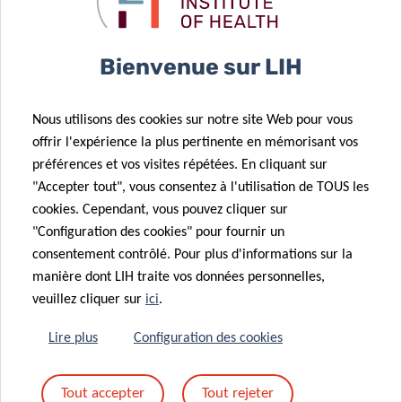
Vue schématique du cadre général du projet VIRALERT et
des technologies employées (réalisée avec BioRender).
Abréviations :
RT-qPCR, réaction de polymérase en chaîne
Bienvenue sur LIH
en temps réel après transcription inverse; RT-ddPCR, PCR
digitale en gouttelettes après transcription inverse; NGS,
Nous utilisons des cookies sur notre site Web pour vous
séquençage à haut débit.
offrir l'expérience la plus pertinente en mémorisant vos
préférences et vos visites répétées. En cliquant sur
PARTENAIRES DU PROJET
"Accepter tout", vous consentez à l'utilisation de TOUS les
cookies. Cependant, vous pouvez cliquer sur
"Configuration des cookies" pour fournir un
consentement contrôlé. Pour plus d'informations sur la
manière dont LIH traite vos données personnelles,
veuillez cliquer sur
ici
.
Lire plus
Configuration des cookies
Tout accepter
Tout rejeter