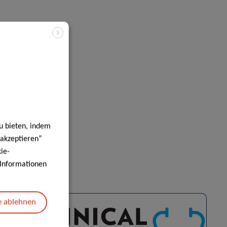
X
u bieten, indem
 akzeptieren“
ie-
e Informationen
e ablehnen