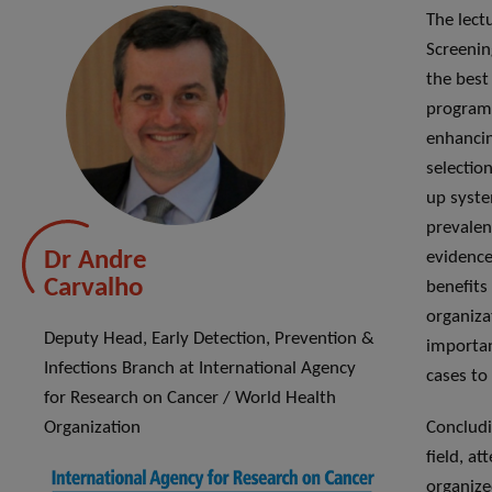
The lect
Screenin
the best
programs
enhancin
selectio
up syste
prevalen
Dr Andre
evidence
Carvalho
benefits
organiza
Deputy Head, Early Detection, Prevention &
importan
Infections Branch at International Agency
cases to
for Research on Cancer / World Health
Organization
Concludi
field, a
organize