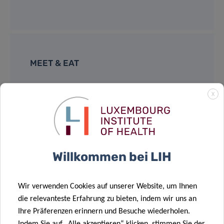
MEET & EAT
12:45pm – 14:00pm – light lunch provided
X
House of BioHealth
Salle Françoise Barré Sinoussi
29, rue Henri Koch,
L-4354 Esch-sur-Alzette
Willkommen bei LIH
Wir verwenden Cookies auf unserer Website, um Ihnen
die relevanteste Erfahrung zu bieten, indem wir uns an
Ihre Präferenzen erinnern und Besuche wiederholen.
Supported by: