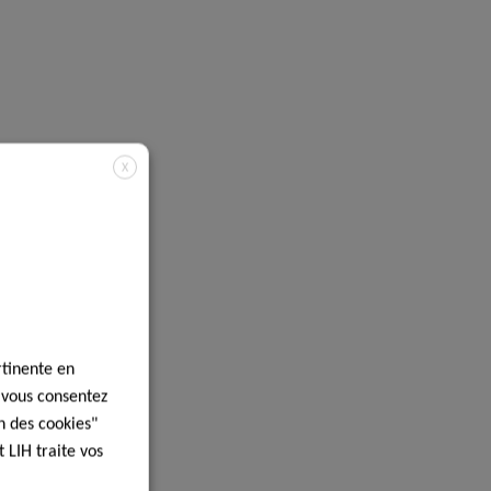
X
rtinente en
, vous consentez
n des cookies"
 LIH traite vos