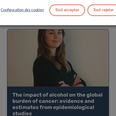
Tout accepter
Tout rejeter
Configuration des cookies
The impact of alcohol on the global
burden of cancer: evidence and
estimates from epidemiological
studies