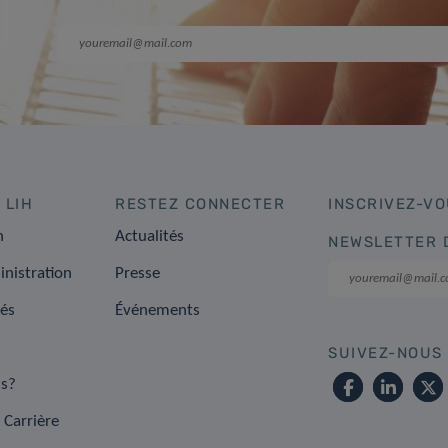
 LIH
RESTEZ CONNECTER
INSCRIVEZ-VO
n
Actualités
NEWSLETTER 
inistration
Presse
tés
Événements
SUIVEZ-NOUS
s?
 Carrière