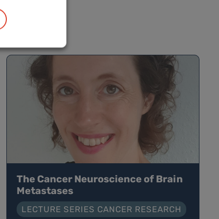
The Cancer Neuroscience of Brain
Metastases
LECTURE SERIES CANCER RESEARCH