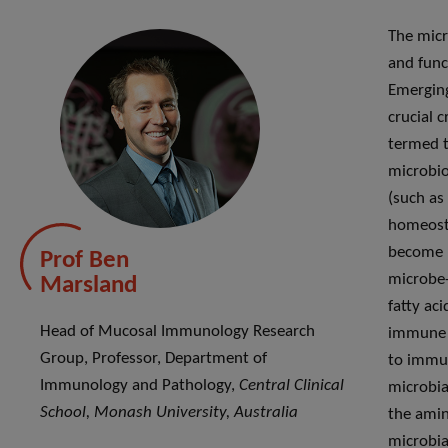
The micr
and func
Emerging
crucial 
termed t
microbio
(such as
homeosta
become m
Prof Ben
microbe-
Marsland
fatty aci
Head of Mucosal Immunology Research
immune s
Group, Professor, Department of
to immun
Immunology and Pathology,
Central Clinical
microbia
School, Monash University, Australia
the amin
microbia