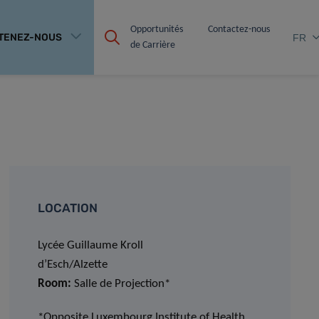
Opportunités 
Contactez-nous
TENEZ-NOUS
FR
de Carrière
LOCATION
Lycée Guillaume Kroll
d’Esch/Alzette
Room:
Salle de Projection*
*Opposite Luxembourg Institute of Health,