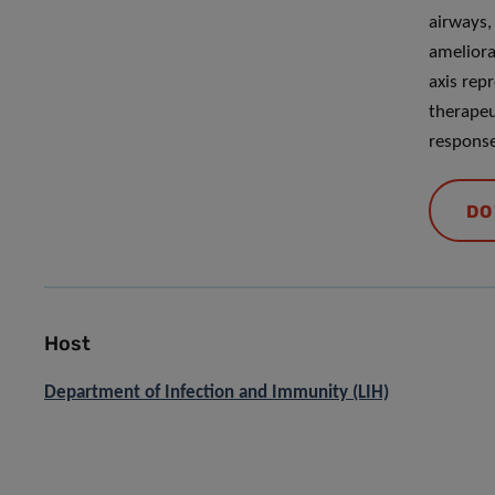
airways, 
ameliora
axis rep
therapeu
response
DO
Host
Department of Infection and Immunity (LIH)