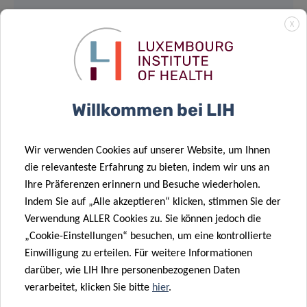
12:30pm – 14:00pm
X
House of BioHealth
Salle Françoise Barré Sinoussi
29, rue Henri Koch, L-4354 Esch-sur-Alzette
Willkommen bei LIH
Light lunch provided – Registration mandatory
Wir verwenden Cookies auf unserer Website, um Ihnen
die relevanteste Erfahrung zu bieten, indem wir uns an
Ihre Präferenzen erinnern und Besuche wiederholen.
Supported by:
Indem Sie auf „Alle akzeptieren“ klicken, stimmen Sie der
Verwendung ALLER Cookies zu. Sie können jedoch die
„Cookie-Einstellungen“ besuchen, um eine kontrollierte
Einwilligung zu erteilen. Für weitere Informationen
darüber, wie LIH Ihre personenbezogenen Daten
verarbeitet, klicken Sie bitte
hier
.