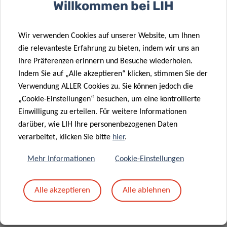
Willkommen bei LIH
Gesundheitstechnologien für Start-ups
15h00 – 18h00 – Prof. Dr Rejko Krüger/ Dr Joëlle Fritz
Wir verwenden Cookies auf unserer Website, um Ihnen
Von der translationalen Medizin zur Präzisionsprävention
die relevanteste Erfahrung zu bieten, indem wir uns an
von neurodegenerativen Krankheiten
Ihre Präferenzen erinnern und Besuche wiederholen.
Indem Sie auf „Alle akzeptieren“ klicken, stimmen Sie der
Verwendung ALLER Cookies zu. Sie können jedoch die
„Cookie-Einstellungen“ besuchen, um eine kontrollierte
Zentralen FNL Stand
Einwilligung zu erteilen. Für weitere Informationen
darüber, wie LIH Ihre personenbezogenen Daten
16h00 – 17h00 – Prof. Dr med Jochen Kluchen
verarbeitet, klicken Sie bitte
hier
.
Digitale Innovationen: Chancen für Patienten un Fachkräfte
im Gesundheitswesen
Mehr Informationen
Cookie-Einstellungen
17h00 – 17h30 – Prof. Dr med Jochen Kluchen
Alle akzeptieren
Alle ablehnen
Panel