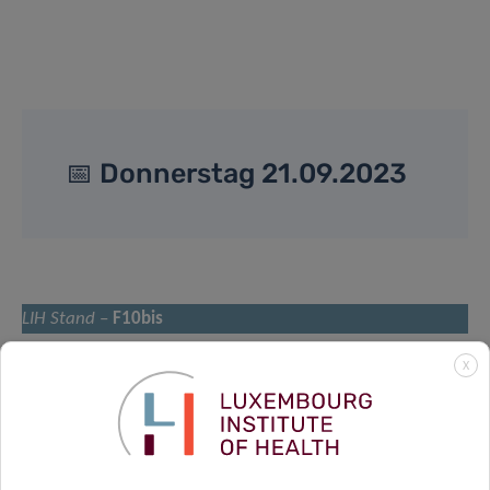
📅 Donnerstag 21.09.2023
LIH Stand
–
F10bis
X
9h00 – 12h00 – Dr Laurent Malisoux
Aktiver Lebensstil und personalisierte Prävention
12h00 – 15h00 – Dr Jérémie Langlet
Luxemburgs neues Gründerzentrum für