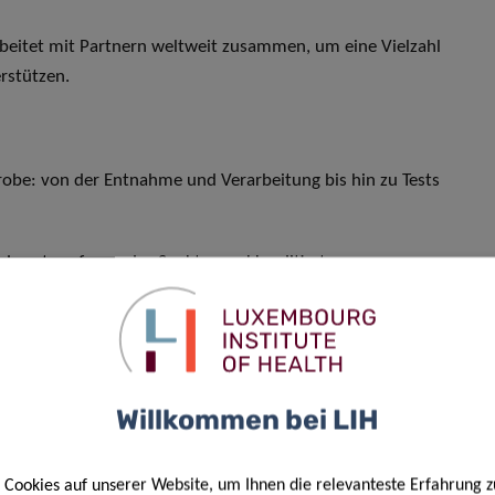
rbeitet mit Partnern weltweit zusammen, um eine Vielzahl
rstützen.
obe: von der Entnahme und Verarbeitung bis hin zu Tests
n derart umfassendes Spektrum akkreditierter
ahlreiche aus Blut gewonnene Materialien und
e Kompetenz stellt sicher, dass Forschende auf konsistente,
liche wissenschaftliche Anforderungen zugeschnitten sind.
ungsumfang
sind auf der Website des
LIH
verfügbar.
Willkommen bei LIH
Cookies auf unserer Website, um Ihnen die relevanteste Erfahrung z