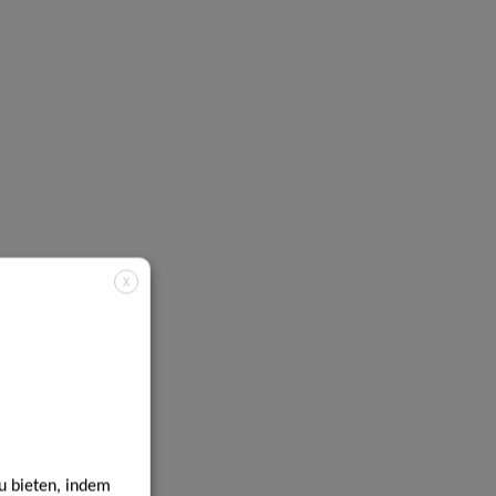
X
u bieten, indem