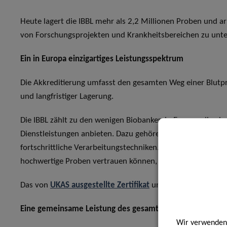
Heute lagert die IBBL mehr als 2,2 Millionen Proben und a
von Forschungsprojekten und Krankheitsbereichen zu unte
Ein in Europa einzigartiges Leistungsspektrum
Die Akkreditierung umfasst den gesamten Weg einer Blutpr
und langfristiger Lagerung.
Die IBBL zählt zu den wenigen Biobanken in Europa, die ei
Dienstleistungen anbieten. Dazu gehören beispielsweise z
fortschrittliche Verarbeitungstechniken. Diese durchgängig
hochwertige Proben vertrauen können, die auf unterschied
Das von
UKAS ausgestellte Zertifikat
und der
Akkreditier
Eine gemeinsame Leistung des gesamten LIH
Wir verwenden 