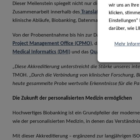
Dieser Meilenstein spiegelt nicht nur die Arbeit einer einz
wir uns an Ihr
Zusammenarbeit innerhalb des
Translational Medicine O
klicken, stimm
klinische Abläufe, Biobanking, Datenmanagement und Qual
Einstellungen“ 
darüber, wie LI
Von der Probenentnahme bis hin zur Datenintegration und
Project Management Office (CPMO)
, das
Clinical and Epid
Mehr Inform
Medical Informatics (DMI)
und das
Quality Management 
„Diese Akkreditierung unterstreicht die Stärke unseres int
TMOH.
„Durch die Verbindung von klinischer Forschung, B
heute gesammelte Probe wertvolle Erkenntnisse für die Pa
Die Zukunft der personalisierten Medizin ermöglichen
Hochwertiges Biobanking ist ein Grundpfeiler der moderne
wie der personalisierten Medizin, in denen das Verständnis
Mit dieser Akkreditierung – ergänzend zur langjährigen ISO