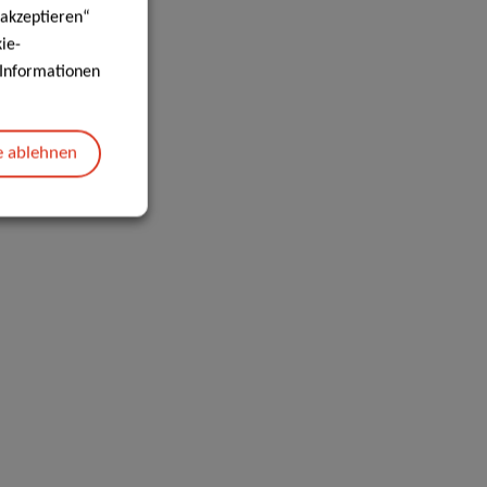
 akzeptieren“
ie-
e Informationen
e ablehnen