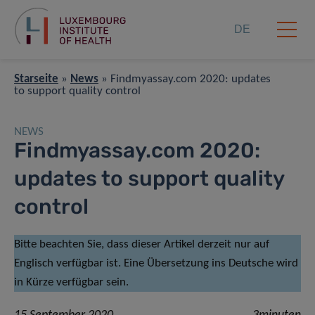
DE
Starseite
»
News
»
Findmyassay.com 2020: updates
to support quality control
NEWS
Findmyassay.com 2020:
updates to support quality
control
Bitte beachten Sie, dass dieser Artikel derzeit nur auf
Englisch verfügbar ist. Eine Übersetzung ins Deutsche wird
in Kürze verfügbar sein.