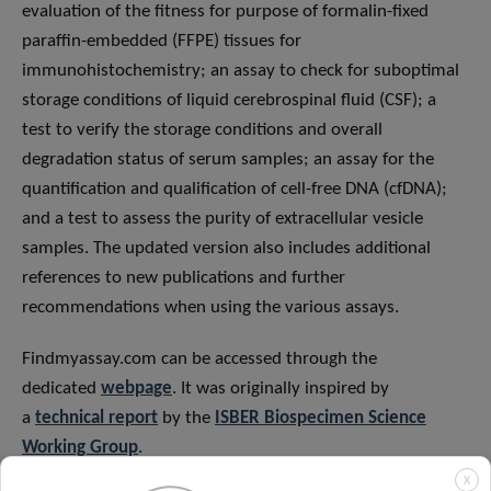
evaluation of the fitness for purpose of formalin-fixed
paraffin-embedded (FFPE) tissues for
immunohistochemistry; an assay to check for suboptimal
storage conditions of liquid cerebrospinal fluid (CSF); a
test to verify the storage conditions and overall
degradation status of serum samples; an assay for the
quantification and qualification of cell-free DNA (cfDNA);
and a test to assess the purity of extracellular vesicle
samples. The updated version also includes additional
references to new publications and further
recommendations when using the various assays.
Findmyassay.com can be accessed through the
dedicated
webpage
. It was originally inspired by
a
technical report
by the
ISBER Biospecimen Science
Working Group
.
X