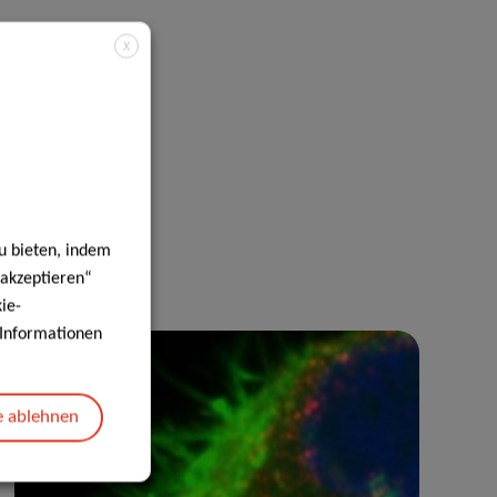
X
u bieten, indem
 akzeptieren“
ie-
e Informationen
e ablehnen