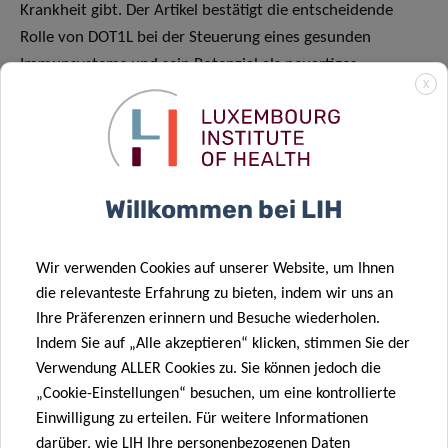
Krankheit gibt. Der Artikel bestätigt die entscheidende
Rolle von DOT1L bei der Steuerung eines gesunden
Immunsystems und sein Potenzial als neuartiges
X
therapeutisches Ziel für immunbezogene Krankheiten. «
Ein
tieferes Verständnis der immunmodulatorischen
Funktionen von DOT1L könnte daher den Weg für
innovative therapeutische Ansätze ebnen, mit denen die
Immunantwort fein abgestimmt werden kann, um die
Willkommen bei LIH
menschliche Gesundheit zu verbessern oder
wiederherzustellen
», sagt Dr. Scheer.
Wir verwenden Cookies auf unserer Website, um Ihnen
die relevanteste Erfahrung zu bieten, indem wir uns an
Ihre Präferenzen erinnern und Besuche wiederholen.
Wir wollen nun auf diesem Wissen aufbauen,
Indem Sie auf „Alle akzeptieren“ klicken, stimmen Sie der
um die Rolle aller epigenetischen
Verwendung ALLER Cookies zu. Sie können jedoch die
Modifikatoren wie DOT1L in NK-Zellen mit Hilfe
„Cookie-Einstellungen“ besuchen, um eine kontrollierte
neuartiger in vivo-Screening-Techniken zu
Einwilligung zu erteilen. Für weitere Informationen
darüber, wie LIH Ihre personenbezogenen Daten