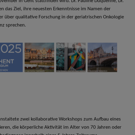
vember in Gent stattfinden wird. Dr. Pauline Duquenne, Dr.
en das Ziel, ihre neuesten Erkenntnisse im Namen der
er über qualitative Forschung in der geriatrischen Onkologie
enz sprechen.
anstaltete zwei kollaborative Workshops zum Aufbau eines
eren, die körperliche Aktivität im Alter von 70 Jahren oder