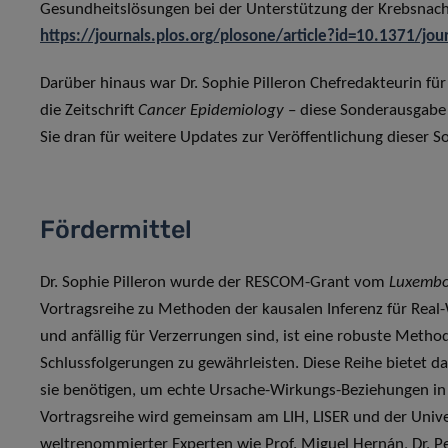
Gesundheitslösungen bei der Unterstützung der Krebsnachso
https://journals.plos.org/plosone/article?id=10.1371/jo
Darüber hinaus war Dr. Sophie Pilleron Chefredakteurin f
die Zeitschrift
Cancer Epidemiology
– diese Sonderausgabe
Sie dran für weitere Updates zur Veröffentlichung dieser 
Fördermittel
Dr. Sophie Pilleron wurde der RESCOM-Grant vom
Luxembo
Vortragsreihe zu Methoden der kausalen Inferenz für Real
und anfällig für Verzerrungen sind, ist eine robuste Metho
Schlussfolgerungen zu gewährleisten. Diese Reihe bietet d
sie benötigen, um echte Ursache-Wirkungs-Beziehungen in 
Vortragsreihe wird gemeinsam am LIH, LISER und der Unive
weltrenommierter Experten wie Prof. Miguel Hernán, Dr. Pet