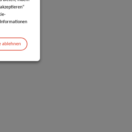
 akzeptieren“
ie-
e Informationen
e ablehnen