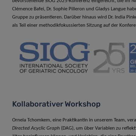
bevorstehende SIOG 2025-Konferenz eingereicht, die im No
Clémence Bafei, Dr. Sophie Pilleron und Gladys Langue hab
Gruppe zu präsentieren. Darüber hinaus wird Dr. India Pink
als Teil einer methodikfokussierten Sitzung auf der Konfer
Kollaborativer Workshop
Ornela Tchomkem, eine Praktikantin in unserem Team, ver
Directed Acyclic Graph
(DAG), um über Variablen zu reflekti