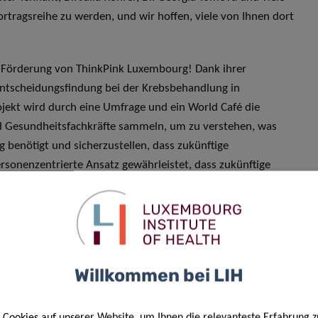
rtragsreihe zu werden, und wir hoffen, viele von Ihnen dort
em Förderung von ThinkPink Luxembourg! Dank ihrer
Entscheidungsfindung bei der Krebsbehandlung in
jekt wird durch eine Umfrage und ein World Café die
und Gesundheitsfachkräfte sammeln, um zu verstehen, was
benötigt und sicherzustellen, dass zukünftige
sonenzentrierte Ansatz gewährleistet, dass zukünftige
rechen, die am stärksten von Entscheidungen zur
Willkommen bei LIH
Cookies auf unserer Website, um Ihnen die relevanteste Erfahrung z