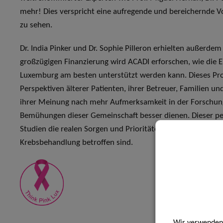
mehr! Dies verspricht eine aufregende und bereichernde Vo
zu sehen.
Dr. India Pinker und Dr. Sophie Pilleron erhielten außerd
großzügigen Finanzierung wird ACADI erforschen, wie die 
Luxemburg am besten unterstützt werden kann. Dieses Pro
Perspektiven älterer Patienten, ihrer Betreuer, Familien 
ihrer Meinung nach mehr Aufmerksamkeit in der Forschung 
Bemühungen dieser Gemeinschaft besser dienen. Dieser per
Studien die realen Sorgen und Prioritäten derjenigen ansp
Krebsbehandlung betroffen sind.
Wir verwenden 