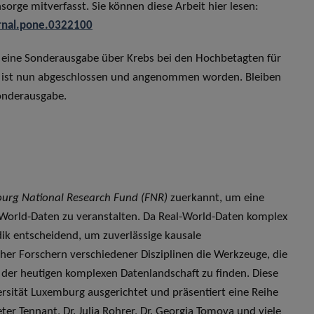
rge mitverfasst. Sie können diese Arbeit hier lesen:
urnal.pone.0322100
ür eine Sonderausgabe über Krebs bei den Hochbetagten für
 ist nun abgeschlossen und angenommen worden. Bleiben
Sonderausgabe.
urg National Research Fund (FNR)
zuerkannt, um eine
-World-Daten zu veranstalten. Da Real-World-Daten komplex
dik entscheidend, um zuverlässige kausale
aher Forschern verschiedener Disziplinen die Werkzeuge, die
der heutigen komplexen Datenlandschaft zu finden. Diese
rsität Luxemburg ausgerichtet und präsentiert eine Reihe
er Tennant, Dr. Julia Rohrer, Dr. Georgia Tomova und viele