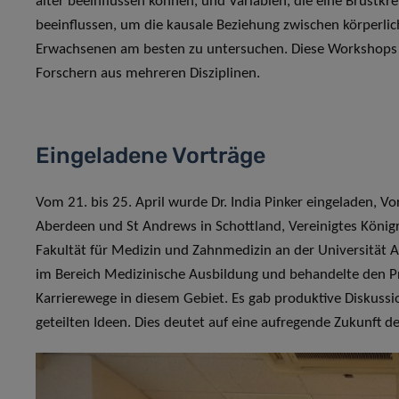
älter beeinflussen können, und Variablen, die eine Brustkr
beeinflussen, um die kausale Beziehung zwischen körperlic
Erwachsenen am besten zu untersuchen. Diese Workshops f
Forschern aus mehreren Disziplinen.
Eingeladene Vorträge
Vom 21. bis 25. April wurde Dr. India Pinker eingeladen, 
Aberdeen und St Andrews in Schottland, Vereinigtes Königr
Fakultät für Medizin und Zahnmedizin an der Universität 
im Bereich Medizinische Ausbildung und behandelte den Pr
Karrierewege in diesem Gebiet. Es gab produktive Diskuss
geteilten Ideen. Dies deutet auf eine aufregende Zukunft d