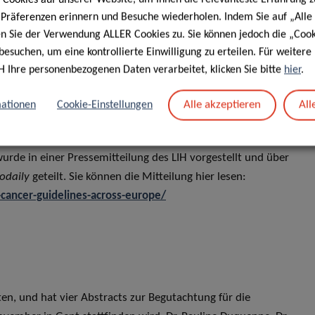
e Präferenzen erinnern und Besuche wiederholen. Indem Sie auf „Alle
en Sie der Verwendung ALLER Cookies zu. Sie können jedoch die „Cook
besuchen, um eine kontrollierte Einwilligung zu erteilen. Für weiter
r. Sophie Pilleron, die für einen Artikel in
The
Lancet
H Ihre personenbezogenen Daten verarbeitet, klicken Sie bitte
hier
.
kel und Dr. Pillerons Beiträge hier lesen:
Alle akzeptieren
All
ationen
Cookie-Einstellungen
1470-2045(25)00274-8/fulltext
Arbeit, die die Repräsentation älterer Erwachsener in
urde in einer Pressemitteilung des LIH vorgestellt und über
odaily
geteilt. Sie können die Mitteilung hier lesen:
-cancer-guidelines-across-europe/
en, und hat vier Abstracts zur Begutachtung für die