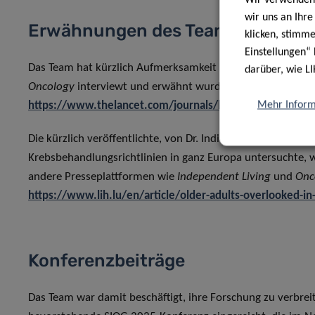
wir uns an Ihr
Erwähnungen des Teams
klicken, stimm
Einstellungen“ 
Das Team hat kürzlich Aufmerksamkeit erhalten, namentlich D
darüber, wie LI
Oncology
interviewt und erwähnt wurde! Sie können den Arti
Mehr Inform
https://www.thelancet.com/journals/lanonc/article/PIIS
Die kürzlich veröffentlichte, von Dr. India Pinker geleitete 
Krebsbehandlungsrichtlinien in ganz Europa untersuchte, w
andere Presseplattformen wie
Independent Living
und
Onc
https://www.lih.lu/en/article/older-adults-overlooked-in
Konferenzbeiträge
Das Team war damit beschäftigt, ihre Forschung zu verbreit