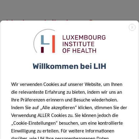
Wer kann teilnehmen?
X
Scannen Sie den
QR-Code
oder
besuchen Sie den
untenstehenden Link
, um einen kurzen, anonymen
Fragebogen auszufüllen.
Willkommen bei LIH
Das Ausfüllen dauert etwa 10 Minuten ⏱️
und ist auf Englisch, Französisch, Deutsch,
Wir verwenden Cookies auf unserer Website, um Ihnen
Luxemburgisch und Portugiesisch verfügbar 🌍
die relevanteste Erfahrung zu bieten, indem wir uns an
Die Fragen sind offen formuliert – es gibt keine richtigen
Ihre Präferenzen erinnern und Besuche wiederholen.
oder falschen Antworten 🗒️
Indem Sie auf „Alle akzeptieren“ klicken, stimmen Sie der
Uns interessiert, was für Sie wichtig ist.
Nehmen Sie heute
Verwendung ALLER Cookies zu. Sie können jedoch die
teil!
„Cookie-Einstellungen“ besuchen, um eine kontrollierte
Einwilligung zu erteilen. Für weitere Informationen
Sie können jederzeit vor dem Absenden abbrechen und
darüber, wie LIH Ihre personenbezogenen Daten