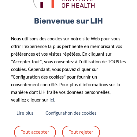
Cela prend environ 10 minutes ⏱️
Bienvenue sur LIH
le questionnaire est disponible en anglais, français,
allemand, luxembourgeois et portugais 🌍
Les questions sont ouvertes : il n’y a pas de bonnes ou
Nous utilisons des cookies sur notre site Web pour vous
offrir l'expérience la plus pertinente en mémorisant vos
de mauvaises réponses 🗒️
préférences et vos visites répétées. En cliquant sur
Ce qui nous intéresse, c’est ce qui compte pour vous.
"Accepter tout", vous consentez à l'utilisation de TOUS les
Participez aujourd’hui
!
cookies. Cependant, vous pouvez cliquer sur
"Configuration des cookies" pour fournir un
Vous pouvez vous arrêter à tout moment avant de valider
consentement contrôlé. Pour plus d'informations sur la
et n’êtes pas obligé de finir le questionnaire. Vos réponses
manière dont LIH traite vos données personnelles,
étant totalement anonymes, elles ne peuvent pas vous
veuillez cliquer sur
ici
.
être associées et elles ne pourront pas être supprimées
une fois le questionnaire envoyé.
Lire plus
Configuration des cookies
Tout accepter
Tout rejeter