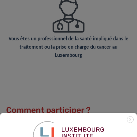
Vous êtes un
professionnel de la santé
impliqué dans le
traitement ou la prise en charge du cancer au
Luxembourg
Comment participer ?
X
Scannez le
code QR
ou
cliquez sur le lien ci-dessous
pour
répondre à un court questionnaire anonyme.