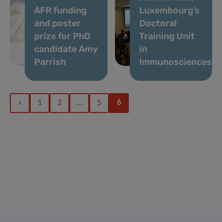
AFR funding
Luxembourg’s
and poster
Doctoral
prize for PhD
Training Unit
candidate Amy
in
Parrish
Immunosciences
«
1
2
…
5
6