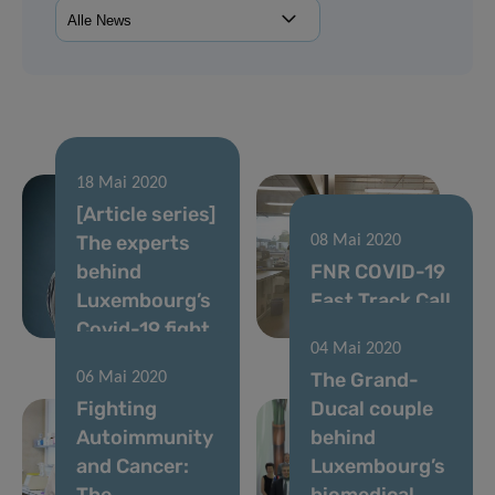
18 Mai 2020
[Article series]
The experts
08 Mai 2020
behind
FNR COVID-19
Luxembourg’s
Fast Track Call
Covid-19 fight
results
04 Mai 2020
The Grand-
06 Mai 2020
Fighting
Ducal couple
Autoimmunity
behind
and Cancer:
Luxembourg’s
The
biomedical