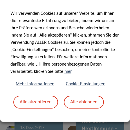
LIH
26 Juni 2019
allergology
NextImmune
Wir verwenden Cookies auf unserer Website, um Ihnen
researchers
PhD retreat
die relevanteste Erfahrung zu bieten, indem wir uns an
distinguished
2019: insights
Ihre Präferenzen erinnern und Besuche wiederholen.
05 Apr. 2018
at Europe’s
into hot
Indem Sie auf „Alle akzeptieren“ klicken, stimmen Sie der
LIH
13 Aug. 2018
largest allergy
immunology
Verwendung ALLER Cookies zu. Sie können jedoch die
LIH PhD
researchers
conference
topics
„Cookie-Einstellungen“ besuchen, um eine kontrollierte
candidate
report the
Einwilligung zu erteilen. Für weitere Informationen
made 39
current
darüber, wie LIH Ihre personenbezogenen Daten
inspiring
knowledge on
verarbeitet, klicken Sie bitte
hier
.
encounters at
immune-
the 2018
metabolism in
Mehr Informationen
Cookie-Einstellungen
Lindau Nobel
two
Laureate
prestigious
Alle akzeptieren
Alle ablehnen
14 Dez. 2017
Meeting
reviews
Inaugural
Retreat of
NextImmune –
18 Dez. 2017