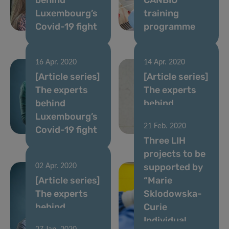
Luxembourg’s
training
Covid-19 fight
programme
16 Apr. 2020
14 Apr. 2020
[Article series]
[Article series]
The experts
The experts
behind
behind
Luxembourg’s
Luxembourg’s
21 Feb. 2020
Covid-19 fight
Covid-19 fight
Three LIH
projects to be
supported by
02 Apr. 2020
[Article series]
“Marie
The experts
Sklodowska-
behind
Curie
Luxembourg’s
Individual