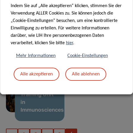
current
Indem Sie auf „Alle akzeptieren“ klicken, stimmen Sie der
knowledge on
18 Dez. 2017
Verwendung ALLER Cookies zu. Sie können jedoch die
immune-
AFR funding
„Cookie-Einstellungen“ besuchen, um eine kontrollierte
metabolism in
and poster
Einwilligung zu erteilen. Für weitere Informationen
two
prize for PhD
darüber, wie LIH Ihre personenbezogenen Daten
prestigious
candidate Amy
verarbeitet, klicken Sie bitte
hier
.
14 Dez. 2017
reviews
Parrish
Inaugural
Mehr Informationen
Cookie-Einstellungen
Retreat of
NextImmune –
Alle akzeptieren
Alle ablehnen
Luxembourg’s
Doctoral
Training Unit
in
Immunosciences