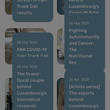
Track Call
Luxembourg’s
results
Covid-19 fight
06 Mai 2020
Fighting
Autoimmunity
and Cancer:
08 Mai 2020
FNR COVID-19
The
Fast Track Call
Nutritional
results
Key
04 Mai 2020
The Grand-
Ducal couple
30 Apr. 2020
behind
[Article series]
Luxembourg’s
The experts
biomedical
behind
research
Luxembourg’s