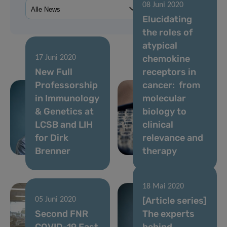
08 Juni 2020
Elucidating
the roles of
atypical
chemokine
17 Juni 2020
New Full
receptors in
Professorship
cancer: from
in Immunology
molecular
& Genetics at
biology to
LCSB and LIH
clinical
for Dirk
relevance and
Brenner
therapy
18 Mai 2020
[Article series]
05 Juni 2020
Second FNR
The experts
COVID-19 Fast
behind