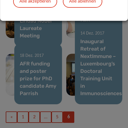
Alle akzeptieren
Alle ablehnen
encounters at
immune-
the 2018
metabolism in
Lindau Nobel
two
Laureate
prestigious
14 Dez. 2017
Meeting
reviews
Inaugural
Retreat of
NextImmune –
18 Dez. 2017
AFR funding
Luxembourg’s
and poster
Doctoral
prize for PhD
Training Unit
candidate Amy
in
Parrish
Immunosciences
«
1
2
…
5
6