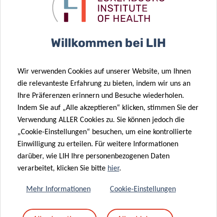
projects to be
of the WHO
supported by
European
“Marie
Regional
Willkommen bei LIH
Sklodowska-
Reference
Curie
Laboratory for
Individual
Measles and
Wir verwenden Cookies auf unserer Website, um Ihnen
Fellowships”
Rubella at LIH
die relevanteste Erfahrung zu bieten, indem wir uns an
01 Juli 2019
Ihre Präferenzen erinnern und Besuche wiederholen.
LIH
26 Juni 2019
Indem Sie auf „Alle akzeptieren“ klicken, stimmen Sie der
allergology
NextImmune
Verwendung ALLER Cookies zu. Sie können jedoch die
researchers
PhD retreat
„Cookie-Einstellungen“ besuchen, um eine kontrollierte
distinguished
2019: insights
Einwilligung zu erteilen. Für weitere Informationen
05 Apr. 2018
at Europe’s
into hot
darüber, wie LIH Ihre personenbezogenen Daten
LIH
13 Aug. 2018
largest allergy
immunology
verarbeitet, klicken Sie bitte
hier
.
LIH PhD
researchers
conference
topics
candidate
report the
Mehr Informationen
Cookie-Einstellungen
made 39
current
inspiring
knowledge on