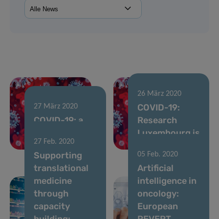
26 März 2020
COVID-19:
27 März 2020
COVID-19: a
Research
priority for LIH
Luxembourg is
27 Feb. 2020
and IBBL
mobilising
Supporting
05 Feb. 2020
translational
Artificial
medicine
intelligence in
through
oncology:
capacity
European
building:
REVERT