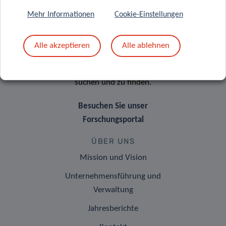
Das LIH-Forschungsportal bietet
Mehr Informationen
Cookie-Einstellungen
Ihnen die Möglichkeit,
Informationen über alle aktiven
Alle akzeptieren
Alle ablehnen
Forscher, Einheiten, Ergebnisse,
Projekte und Infrastrukturen zu
suchen und zu finden.
Besuchen Sie unser
Forschungsportal
ÜBER UNS
Mission und Vision
Unternehmensführung und
Verwaltung
Jahresberichte