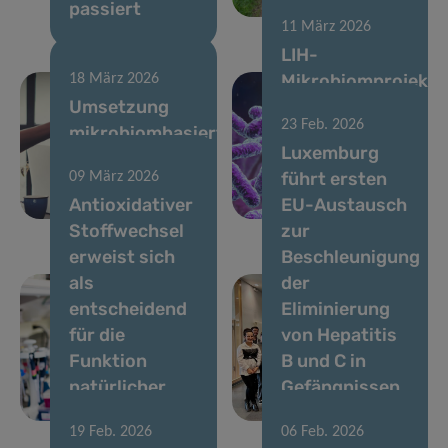
passiert
Stadtparks
11 März 2026
LIH-
Mikrobiomprojekt
18 März 2026
Umsetzung
mit
23 Feb. 2026
mikrobiombasierter
Unterstützung
Luxemburg
Lösungen für
durch MSCA
führt ersten
09 März 2026
die
Postdoctoral
Antioxidativer
EU-Austausch
Darmgesundheit
Fellowship
Stoffwechsel
zur
erweist sich
Beschleunigung
als
der
entscheidend
Eliminierung
für die
von Hepatitis
Funktion
B und C in
natürlicher
Gefängnissen
Killerzellen
an
19 Feb. 2026
06 Feb. 2026