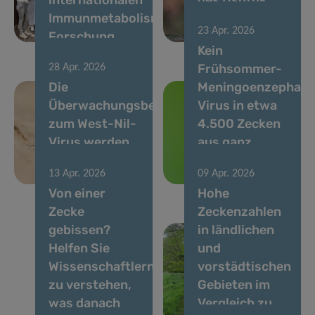
Immunmetabolismus-
Virus im April
23 Apr. 2026
Forschung
2026
Kein
Frühsommer-
28 Apr. 2026
Die
Meningoenzephalit
Überwachungsbemühungen
Virus in etwa
zum West-Nil-
4.500 Zecken
Virus werden
aus ganz
2025 weiter
Luxemburg
13 Apr. 2026
09 Apr. 2026
verstärkt
nachgewiesen
Von einer
Hohe
Zecke
Zeckenzahlen
gebissen?
in ländlichen
Helfen Sie
und
Wissenschaftlern
vorstädtischen
zu verstehen,
Gebieten im
was danach
Vergleich zu