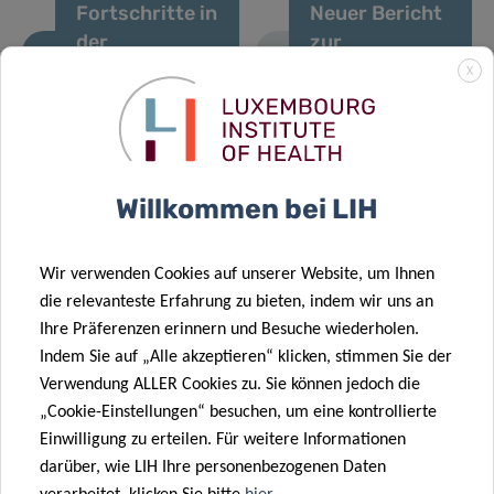
Fortschritte in
Neuer Bericht
der
zur
Präzisionsdiagnostik
Überwachung
X
von
von Zoonosen
Tierallergien –
aviären
eine
Ursprungs in
Expertenperspektive
Luxemburg
Willkommen bei LIH
29 Jan. 2026
Wir verwenden Cookies auf unserer Website, um Ihnen
Überwachung
die relevanteste Erfahrung zu bieten, indem wir uns an
von
02 Feb. 2026
Ihre Präferenzen erinnern und Besuche wiederholen.
Ergebnisse
Grippeepidemien
Indem Sie auf „Alle akzeptieren“ klicken, stimmen Sie der
des FNR CORE
in Luxemburg
Verwendung ALLER Cookies zu. Sie können jedoch die
Call 2025
im Abwasser
„Cookie-Einstellungen“ besuchen, um eine kontrollierte
14 Jan. 2026
Einwilligung zu erteilen. Für weitere Informationen
Neue DII-
darüber, wie LIH Ihre personenbezogenen Daten
Übersichtsarbeit