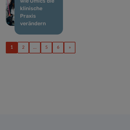
wie Omics die
klinische
Praxis
verändern
1
2
…
5
6
»