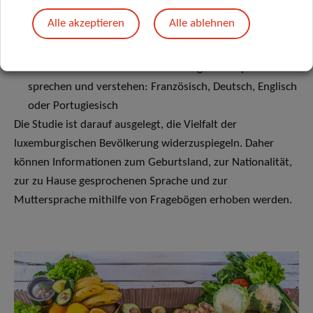
und Esch-sur-Alzette; alle anderen Gebiete gelten
Alle akzeptieren
Alle ablehnen
gemäß den europäischen Klassifikationssystemen als
ländlich.)
Sie können mindestens eine der folgenden Sprachen
sprechen und verstehen: Französisch, Deutsch, Englisch
oder Portugiesisch
Die Studie ist darauf ausgelegt, die Vielfalt der
luxemburgischen Bevölkerung widerzuspiegeln. Daher
können Informationen zum Geburtsland, zur Nationalität,
zur zu Hause gesprochenen Sprache und zur
Muttersprache mithilfe von Fragebögen erhoben werden.