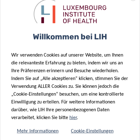
Bevölkerungsregistern ausgewählt, um eine faire und
repräsentative Stichprobe der luxemburgischen
Bevölkerung sicherzustellen. Die Auswahl erfolgt so, dass
eine ausgewogene Vertretung der Bevölkerung hinsichtlich
Willkommen bei LIH
Geschlecht, Alter und Region gewährleistet ist.
Wir verwenden Cookies auf unserer Website, um Ihnen
Personen sind für die Teilnahme an der LuxFoods-Studie
die relevanteste Erfahrung zu bieten, indem wir uns an
Ihre Präferenzen erinnern und Besuche wiederholen.
geeignet, wenn sie die folgenden Bedingungen erfüllen:
Indem Sie auf „Alle akzeptieren“ klicken, stimmen Sie der
Sie sind zum Zeitpunkt der Rekrutierung in Luxemburg
Verwendung ALLER Cookies zu. Sie können jedoch die
„Cookie-Einstellungen“ besuchen, um eine kontrollierte
wohnhaft
Einwilligung zu erteilen. Für weitere Informationen
Sie sind Erwachsene (Frauen/Männer) im Alter
darüber, wie LIH Ihre personenbezogenen Daten
zwischen 18 und 64 Jahren
verarbeitet, klicken Sie bitte
hier
.
Sie leben entweder in städtischen oder ländlichen
Gebieten Luxemburgs
Mehr Informationen
Cookie-Einstellungen
(zu den städtischen Gebieten gehören Luxemburg-Stadt