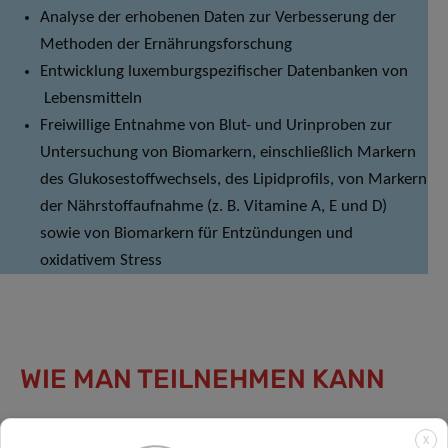
Analyse der erhobenen Daten zur Verbesserung der
Methoden der Ernährungsforschung
Entwicklung luxemburgspezifischer Datenbanken von
Lebensmitteln
Freiwillige Entnahme von Blut- und Urinproben zur
Untersuchung von Biomarkern, einschließlich Markern
des Glukosestoffwechsels, des Lipidprofils, von Markern
der Nährstoffaufnahme (z. B. Vitamine A, E und D)
sowie von Biomarkern für Entzündungen und
oxidativem Stress
WIE MAN TEILNEHMEN KANN
Die Teilnehmenden werden zufällig aus offiziellen
X