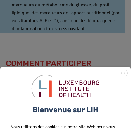
marqueurs du métabolisme du glucose, du profil
lipidique, des marqueurs de l’apport nutritionnel (par
ex. vitamines A, E et D), ainsi que des biomarqueurs
d’inflammation et de stress oxydatif
COMMENT PARTICIPER
X
Les participants sont sélectionnés de manière aléatoire à
partir des registres officiels de population afin de garantir
un échantillon juste et représentatif de la population
luxembourgeoise. Les participants sont choisis de manière
Bienvenue sur LIH
à assurer une représentation équilibrée de la population
en termes de
sexe
,
d’âge
, et de
région
.
Nous utilisons des cookies sur notre site Web pour vous