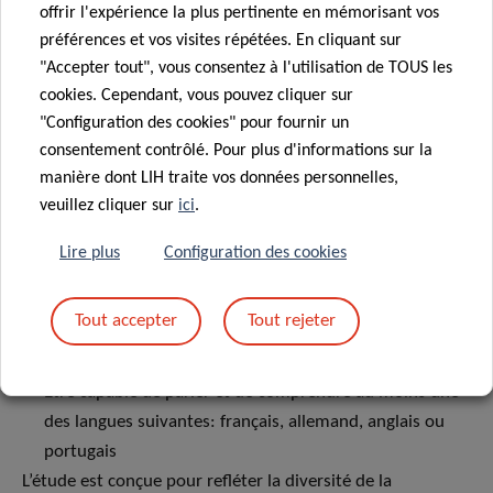
offrir l'expérience la plus pertinente en mémorisant vos
préférences et vos visites répétées. En cliquant sur
Les participants sont éligibles à l’étude LuxFoods s’ils
"Accepter tout", vous consentez à l'utilisation de TOUS les
remplissent les conditions suivantes:
cookies. Cependant, vous pouvez cliquer sur
"Configuration des cookies" pour fournir un
Être résident du Luxembourg au moment du
consentement contrôlé. Pour plus d'informations sur la
recrutement
manière dont LIH traite vos données personnelles,
Être adulte (femmes/hommes) âgé de 18 à 64 ans
veuillez cliquer sur
ici
.
Vivre dans des zones urbaines ou rurales du
Luxembourg
Lire plus
Configuration des cookies
(Les zones urbaines incluent la Ville de Luxembourg et
Esch-sur-Alzette; toutes les autres zones sont
Tout accepter
Tout rejeter
considérées comme rurales, conformément aux
classifications européennes)
Être capable de parler et de comprendre au moins une
des langues suivantes: français, allemand, anglais ou
portugais
L’étude est conçue pour refléter la diversité de la