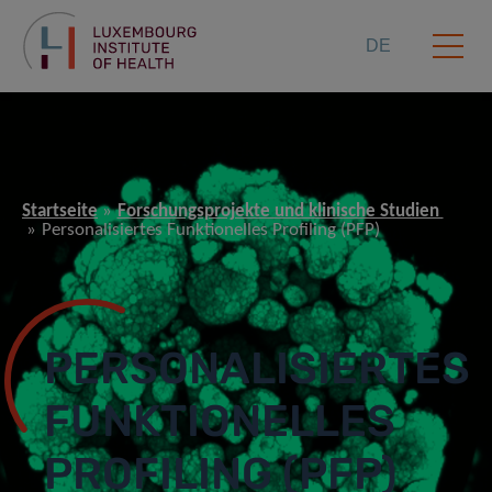
DE
Startseite
Forschungsprojekte und klinische Studien
Personalisiertes Funktionelles Profiling (PFP)
PERSONALISIERTES
FUNKTIONELLES
PROFILING (PFP)