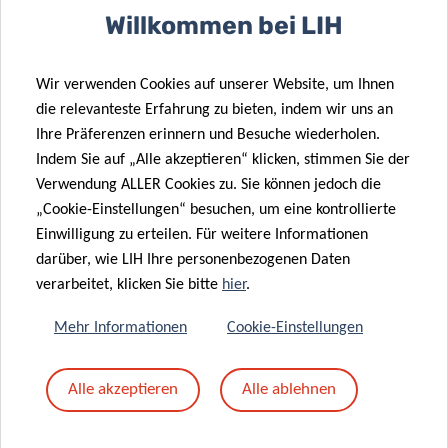
Willkommen bei LIH
Teilen auf
Wir verwenden Cookies auf unserer Website, um Ihnen
die relevanteste Erfahrung zu bieten, indem wir uns an
Ihre Präferenzen erinnern und Besuche wiederholen.
Indem Sie auf „Alle akzeptieren“ klicken, stimmen Sie der
Verwendung ALLER Cookies zu. Sie können jedoch die
„Cookie-Einstellungen“ besuchen, um eine kontrollierte
Datenschutz
Einwilligung zu erteilen. Für weitere Informationen
darüber, wie LIH Ihre personenbezogenen Daten
Lesen Sie mehr über den „Datenschutzhinweis:
verarbeitet, klicken Sie bitte
hier
.
Verarbeitung personenbezogener Daten im Rahmen der
Mehr Informationen
Cookie-Einstellungen
Organisation von Veranstaltungen“.
Alle akzeptieren
Alle ablehnen
DATENSCHUTZ