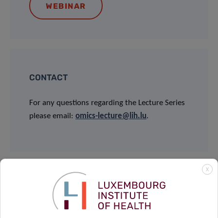
WEBINAR
CONTACT
For any questions regarding the Lecture Series
please email:
omics-lecture@lih.lu
.
Supported by:
X