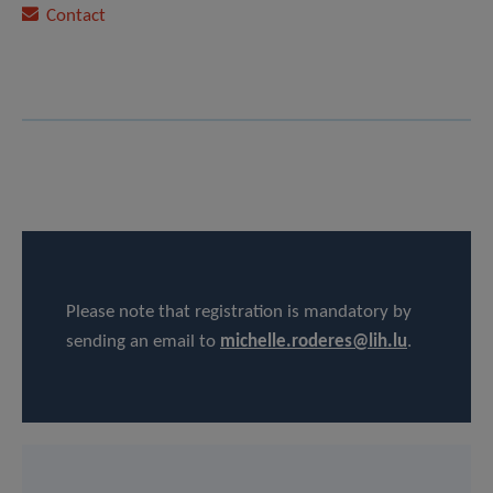
Contact
Please note that registration is mandatory by
sending an email to
michelle.roderes@lih.lu
.