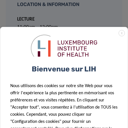
LOCATION & INFORMATION
LECTURE
11:00am – 12:00pm
X
Maison du Savoir, Uni LU (Room: MSA 3.100)
2, Av. de l’Université, Belval Esch-sur-Alzette
MEET & EAT
Bienvenue sur LIH
12:00pm – 1:45pm
Light lunch provided
KKT (BT2, 1st floor)
Nous utilisons des cookies sur notre site Web pour vous
offrir l'expérience la plus pertinente en mémorisant vos
TO JOIN THE WEBINAR
préférences et vos visites répétées. En cliquant sur
Event number: 2783 570 5067
"Accepter tout", vous consentez à l'utilisation de TOUS les
Event password: 7rA9tN3AB5W
cookies. Cependant, vous pouvez cliquer sur
"Configuration des cookies" pour fournir un