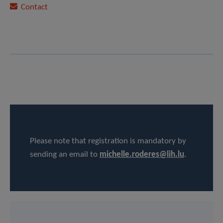
Contact
Please note that registration is mandatory by
sending an email to
michelle.roderes@lih.lu
.