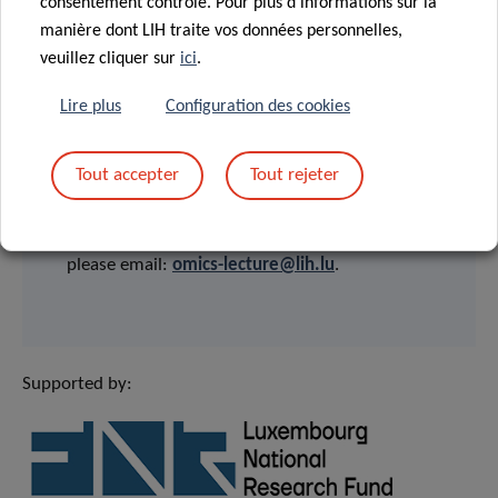
consentement contrôlé. Pour plus d'informations sur la
WEBINAR
manière dont LIH traite vos données personnelles,
veuillez cliquer sur
ici
.
Lire plus
Configuration des cookies
Tout accepter
Tout rejeter
CONTACT
For any questions regarding the Lecture Series
please email:
omics-lecture@lih.lu
.
Supported by: