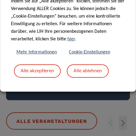
Indem Sie auf „Alle akzeptieren“ klicken, stimmen Sie der
Verwendung ALLER Cookies zu. Sie können jedoch die
„Cookie-Einstellungen“ besuchen, um eine kontrollierte
Einwilligung zu erteilen. Für weitere Informationen
The impact of alcohol on the global
darüber, wie LIH Ihre personenbezogenen Daten
burden of cancer: evidence and
verarbeitet, klicken Sie bitte
hier
.
estimates from epidemiological
Mehr Informationen
Cookie-Einstellungen
studies
EPIDEMIOLOGY & PREVENTION
Alle akzeptieren
Alle ablehnen
Referent: Dr. Harriet Rumgay
10/09/2026 11:00
ALLE VERANSTALTUNGEN