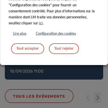
"Configuration des cookies" pour fournir un
consentement contrôlé. Pour plus d'informations sur la
manière dont LIH traite vos données personnelles,
veuillez cliquer sur
ici
.
The impact of alcohol on the global
burden of cancer: evidence and
Lire plus
Configuration des cookies
estimates from epidemiological
studies
Tout accepter
Tout rejeter
EPIDEMIOLOGY & PREVENTION
Orateur : Dr. Harriet Rumgay
10/09/2026 11:00
TOUS LES ÉVÉNEMENTS