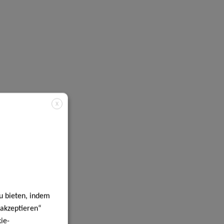
X
u bieten, indem
 akzeptieren“
ie-