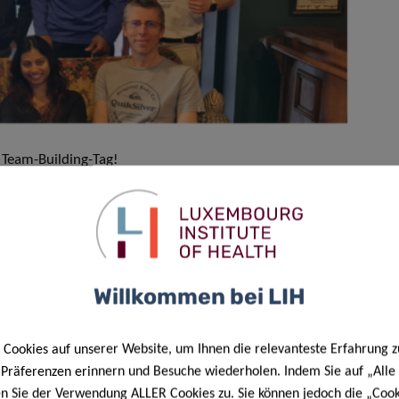
 Team-Building-Tag!
Adrenalin der Geschwindigkeit und der Überholmanöver!
n, teilte sich das Team in zwei Gruppen, um die Rätsel
 zwei Minuten Vorsprung, während die andere Gruppe leider
Willkommen bei LIH
 scheiterte.
en, genossen wir ein Essen im „Prison dorée“ in
Cookies auf unserer Website, um Ihnen die relevanteste Erfahrung z
rem früheren Fluchtversuch!
e Präferenzen erinnern und Besuche wiederholen. Indem Sie auf „Alle
en Sie der Verwendung ALLER Cookies zu. Sie können jedoch die „Cook