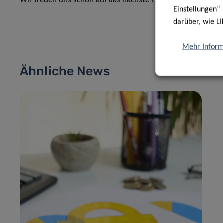
Wir freuen uns schon auf das nächste Event!
Einstellungen“ 
darüber, wie LI
Mehr Inform
Ähnliche News