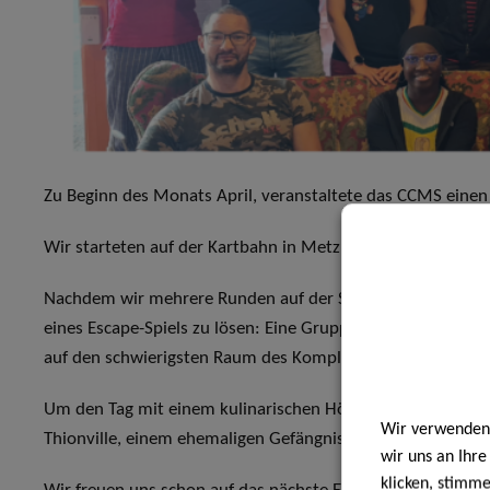
Zu Beginn des Monats April, veranstaltete das CCMS einen
Wir starteten auf der Kartbahn in Metz und erlebten das 
Nachdem wir mehrere Runden auf der Strecke gedreht hatte
eines Escape-Spiels zu lösen: Eine Gruppe schaffte es mit
auf den schwierigsten Raum des Komplexes stieß und dabei
Um den Tag mit einem kulinarischen Höhepunkt abzuschließ
Wir verwenden 
Thionville, einem ehemaligen Gefängnis – passend zu unse
wir uns an Ihr
klicken, stimm