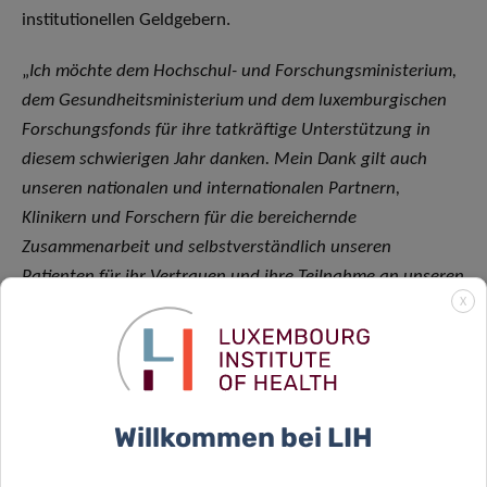
institutionellen Geldgebern.
„
Ich möchte dem Hochschul- und Forschungsministerium,
dem Gesundheitsministerium und dem luxemburgischen
Forschungsfonds für ihre tatkräftige Unterstützung in
diesem schwierigen Jahr danken. Mein Dank gilt auch
unseren nationalen und internationalen Partnern,
Klinikern und Forschern für die bereichernde
Zusammenarbeit und selbstverständlich unseren
Patienten für ihr Vertrauen und ihre Teilnahme an unseren
X
klinischen Studien
“, so Prof. Nehrbass.
„
Obwohl die Pandemie in Wirtschaft und Gesellschaft und
im Gesundheitswesen sehr viel durcheinandergewirbelt
hat, war 2020 das Jahr, in dem das LIH seinen Ruf als
Willkommen bei LIH
translationales Institut im besten Sinne des Wortes und
als führend in der klinischen Forschung nicht nur national,