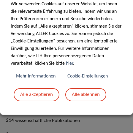
Wir verwenden Cookies auf unserer Website, um Ihnen
sondern auch international unter Beweis stellen konnte.
die relevanteste Erfahrung zu bieten, indem wir uns an
Es hat damit einen wichtigen Beitrag geleistet, um den
Ihre Präferenzen erinnern und Besuche wiederholen.
Standort Luxemburg als Innovationstreiber für das
Indem Sie auf „Alle akzeptieren“ klicken, stimmen Sie der
Management von Krankheiten zu stärken. Keine der
Verwendung ALLER Cookies zu. Sie können jedoch die
genannten Leistungen wäre ohne das leidenschaftliche
„Cookie-Einstellungen“ besuchen, um eine kontrollierte
Engagement sämtlicher Mitarbeiterinnen und Mitarbeiter
Einwilligung zu erteilen. Für weitere Informationen
des LIH und die weitsichtige Führung und Betreuung durch
darüber, wie LIH Ihre personenbezogenen Daten
die Leitung des LIH möglich gewesen. Ich möchte deshalb
verarbeitet, klicken Sie bitte
hier
.
meinen besonders herzlichen Dank den Menschen
Mehr Informationen
Cookie-Einstellungen
aussprechen, die hinter der Exzellenz des LIH stehen
“,
bekräftigt Dr. Gregor Baertz, Vorsitzender des Board of
Directors des LIH.
Alle akzeptieren
Alle ablehnen
Das Jahr 2020 in Zahlen
314
wissenschaftliche Publikationen