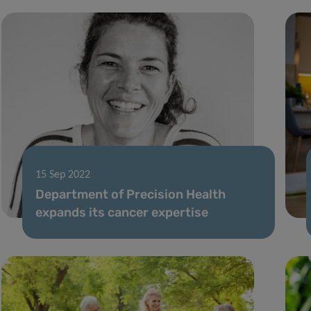
15 Sep 2022
Department of Precision Health
expands its cancer expertise