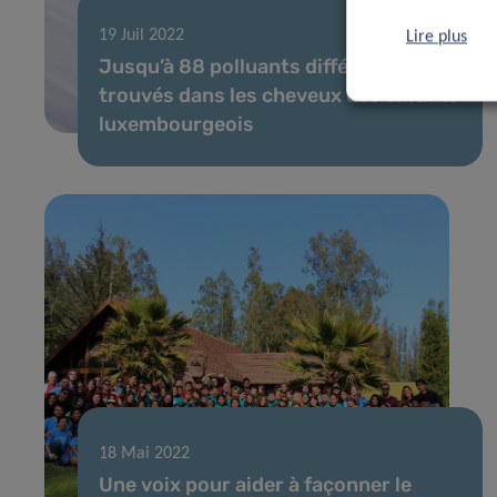
19 Juil 2022
Lire plus
Jusqu’à 88 polluants différents
trouvés dans les cheveux des enfants
luxembourgeois
18 Mai 2022
Une voix pour aider à façonner le