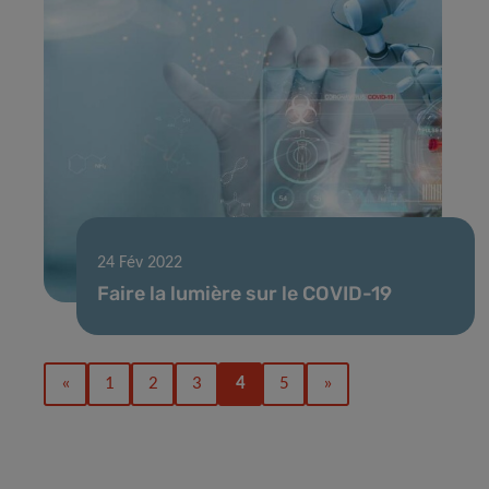
24 Fév 2022
Faire la lumière sur le COVID-19
«
1
2
3
4
5
»