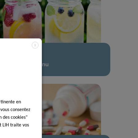
X
21 Juil 2022
Hot Off the Menu
rtinente en
, vous consentez
n des cookies"
 LIH traite vos