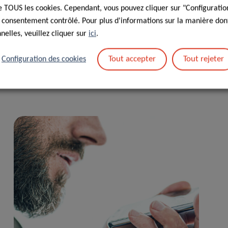
 de TOUS les cookies. Cependant, vous pouvez cliquer sur "Configuratio
otonic sports drink (unless you’re in the middle of a
 consentement contrôlé. Pour plus d'informations sur la manière dont
look
at some expert advice.
elles, veuillez cliquer sur
ici
.
Tout accepter
Tout rejeter
Configuration des cookies