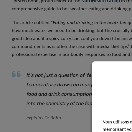
Torsten Bohn, group leader of the
NutriHealth Group
in th
comprehensive guide to hot weather eating and drinking p
The article entitled “
Eating and drinking in the heat: Ten q
how much water we need to be drinking, but the crucially i
good idea and if a spicy curry can cool you down (the answer
commandments as is often the case with media ‘diet tips’, b
professional expertise in our bodily responses to food and 
It’s not just a question of ‘feel hot, eat cold
temperature draws on many different factors
food and drink consumption to its caloric con
into the chemistry of the food itself and how 
explains Dr Bohn
.
Nous utilisons 
mémorisant vos 