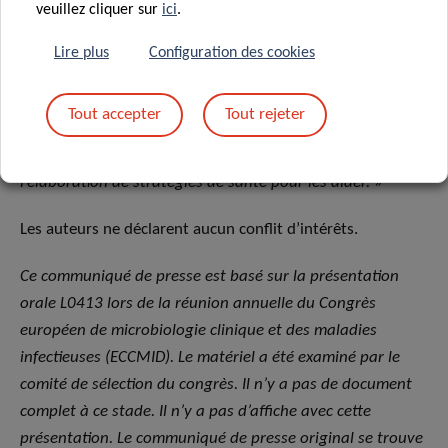
« Nous avons également mis en évidence que le covid
veuillez cliquer sur
ici
.
long est probablement constitué de multiples sous-
Lire plus
Configuration des cookies
catégories, qui se distinguent par des combinaisons
particulières de symptômes. »
Tout accepter
Tout rejeter
« Enfin, ce travail permettra de sensibiliser aux besoins
des personnes atteintes du covid long et contribuera à
l’élaboration de stratégies de santé pour les aider. »
Les auteurs ne déclarent aucun conflit d’intérêts.
Ce communiqué de presse est basé sur la présentation
orale L0413 lors de la réunion annuelle du Congrès
européen de microbiologie clinique et des maladies
infectieuses (ECCMID). Le matériel a été examiné par le
comité de sélection du congrès. Il n’y a pas de document
complet à ce stade. Il n’y a pas d’affiche avec cette
présentation. Le communiqué de presse original se trouve