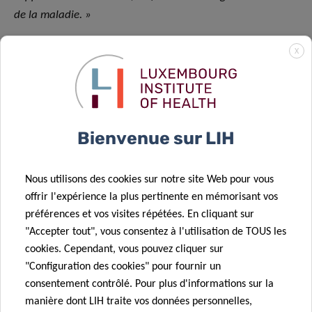
de la maladie. »
X
Elle montre que le Covid long peut encore
avoir une incidence importante sur la qualité
de vie, même un an après l’infection aiguë. De
manière générale, plus la maladie aiguë est
Bienvenue sur LIH
grave, plus la personne est susceptible
d’avoir des symptômes persistants ;
Nous utilisons des cookies sur notre site Web pour vous
toutefois, les personnes dont l’infection
offrir l'expérience la plus pertinente en mémorisant vos
préférences et vos visites répétées. En cliquant sur
initiale est asymptomatique ou légère
"Accepter tout", vous consentez à l'utilisation de TOUS les
peuvent également connaître une
cookies. Cependant, vous pouvez cliquer sur
détérioration de leur qualité de vie.
"Configuration des cookies" pour fournir un
consentement contrôlé. Pour plus d'informations sur la
manière dont LIH traite vos données personnelles,