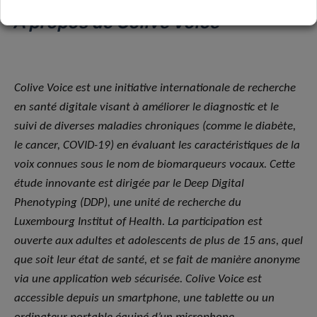
À propos de Colive Voice
Colive Voice est une initiative internationale de recherche
en santé digitale visant à améliorer le diagnostic et le
suivi de diverses maladies chroniques (comme le diabète,
le cancer, COVID-19) en évaluant les caractéristiques de la
voix connues sous le nom de biomarqueurs vocaux. Cette
étude innovante est dirigée par le Deep Digital
Phenotyping (DDP), une unité de recherche du
Luxembourg Institut of Health. La participation est
ouverte aux adultes et adolescents de plus de 15 ans, quel
que soit leur état de santé, et se fait de manière anonyme
via une application web sécurisée. Colive Voice est
accessible depuis un smartphone, une tablette ou un