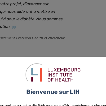
notre projet, d’avancer sur
 qui nous aideront à mettre en
suivi pour le diabète. Nous sommes
ation
artement Precision Health et chercheur
e juvénile du Chili
Bienvenue sur LIH
des cookies sur notre site Web pour vous offrir l'expérience la plus pe