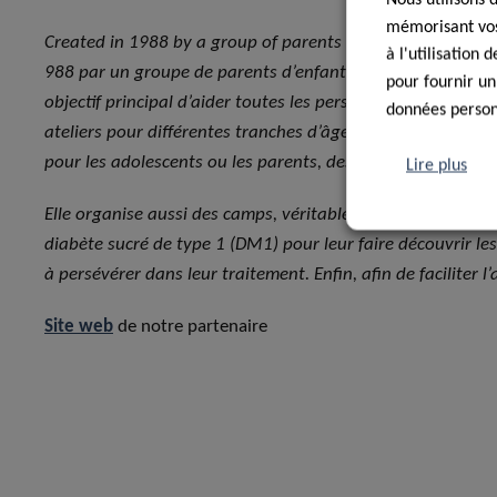
mémorisant vos 
Created in 1988 by a group of parents of children with dia
à l'utilisation
988 par un groupe de parents d’enfants atteints d’un diabè
pour fournir un
objectif principal d’aider toutes les personnes atteintes 
données personn
ateliers pour différentes tranches d’âge, tels que des atelier
pour les adolescents ou les parents, des conférences sur le
Lire plus
Elle organise aussi des camps, véritable « école de plein ai
diabète sucré de type 1 (DM1) pour leur faire découvrir le
à persévérer dans leur traitement. Enfin, afin de faciliter 
Site web
de notre partenaire