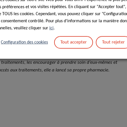
préférences et vos visites répétées. En cliquant sur "Accepter tout"
betes, the Juvenile Diabetes Foundation of Ch
Créée en 1
 de TOUS les cookies. Cependant, vous pouvez cliquer sur "Configuratio
te, la Fondation du diabète juvénile du Chili, a pour
 consentement contrôlé. Pour plus d'informations sur la manière dont
par cette maladie. La Fondation propose à ses membres des
elles, veuillez cliquer sur
ici
.
s de cuisine, atelier sur le calcul des glucides, des ateliers
 diabète et bien d’autres encore.
Tout accepter
Tout rejeter
Configuration des cookies
r », qui réunit des enfants et des adolescents atteints de
s traitements, les encourager à prendre soin d’eux-mêmes et
l’accès aux traitements, elle a lancé sa propre pharmacie.