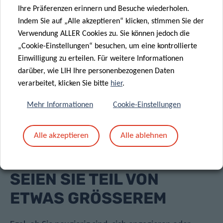
Ihre Präferenzen erinnern und Besuche wiederholen.
Indem Sie auf „Alle akzeptieren“ klicken, stimmen Sie der
Verwendung ALLER Cookies zu. Sie können jedoch die
3. MITMACHEN
„Cookie-Einstellungen“ besuchen, um eine kontrollierte
Einwilligung zu erteilen. Für weitere Informationen
Wählen Sie die Studien aus, die Sie am meisten inspirieren,
darüber, wie LIH Ihre personenbezogenen Daten
und tragen Sie zur Forschung in Bereichen wie Krebs,
verarbeitet, klicken Sie bitte
hier
.
Immungesundheit oder Krankheitsprävention bei.
Mehr Informationen
Cookie-Einstellungen
Alle akzeptieren
Alle ablehnen
SEIEN SIE TEIL VON
ETWAS GRÖSSEREM