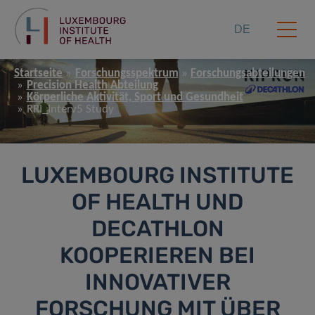
DE
Startseite
Forschungsspektrum
Forschungsabteilungen
Precision Health Abteilung
Körperliche Aktivität, Sport und Gesundheit
RRI_Interv5 Study
LUXEMBOURG INSTITUTE
OF HEALTH UND
DECATHLON
KOOPERIEREN BEI
INNOVATIVER
FORSCHUNG MIT ÜBER