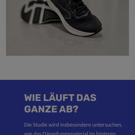
WIE LÄUFT DAS
GANZE AB?
Die Studie wird insbesondere untersuchen,
wie das Dämpfungsmaterial im hinteren