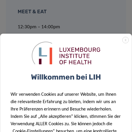
MEET & EAT
12:30pm – 14:00pm
House of BioHealth
X
Salle Françoise Barré Sinoussi
29, rue Henri Koch, L-4354 Esch-sur-Alzette
Willkommen bei LIH
Supported by:
Wir verwenden Cookies auf unserer Website, um Ihnen
die relevanteste Erfahrung zu bieten, indem wir uns an
Ihre Präferenzen erinnern und Besuche wiederholen.
Indem Sie auf „Alle akzeptieren“ klicken, stimmen Sie der
Verwendung ALLER Cookies zu. Sie können jedoch die
„Cookie-Einstellungen“ besuchen, um eine kontrollierte