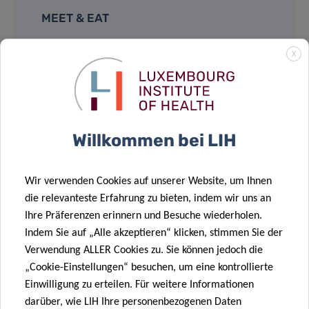
MEET & EAT
12:30pm – 2:00pm
X
House of BioHealth
Salle Françoise Barré Sinoussi
Willkommen bei LIH
29, rue Henri Koch, L-4354 Esch-sur-Alzette
Light lunch provided – Registration
Wir verwenden Cookies auf unserer Website, um Ihnen
mandatory
*
die relevanteste Erfahrung zu bieten, indem wir uns an
Ihre Präferenzen erinnern und Besuche wiederholen.
Indem Sie auf „Alle akzeptieren“ klicken, stimmen Sie der
Verwendung ALLER Cookies zu. Sie können jedoch die
Supported by:
„Cookie-Einstellungen“ besuchen, um eine kontrollierte
Einwilligung zu erteilen. Für weitere Informationen
darüber, wie LIH Ihre personenbezogenen Daten