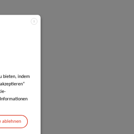
X
u bieten, indem
 akzeptieren“
ie-
e Informationen
e ablehnen