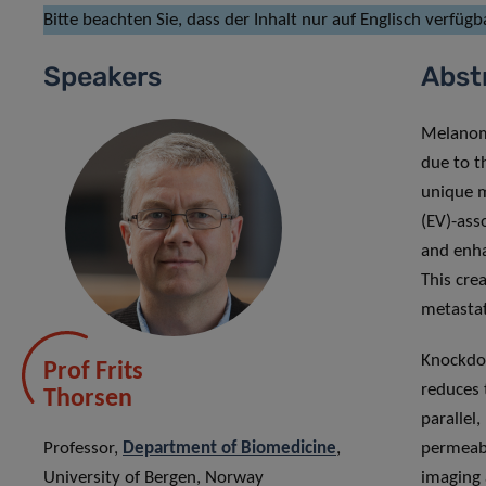
Bitte beachten Sie, dass der Inhalt nur auf Englisch verfügba
Speakers
Abst
Melanoma
due to t
unique m
(EV)-ass
and enha
This cre
metastat
Knockdow
Prof Frits
reduces 
Thorsen
parallel
Professor,
Department of Biomedicine
,
permeabi
University of Bergen, Norway
imaging 