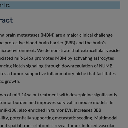
r ist.
ract
 brain metastases (MBM) are a major clinical challenge
he protective blood-brain barrier (BBB) and the brain’s
icroenvironment. We demonstrate that extracellular vesicle
ociated miR-146a promotes MBM by activating astrocytes
ncing Notch signaling through downregulation of NUMB.
ates a tumor-supportive inflammatory niche that facilitates
ic growth.
n of miR-146a or treatment with deserpidine significantly
tumor burden and improves survival in mouse models. In
, miR-138, also enriched in tumor EVs, increases BBB
lity, potentially supporting metastatic seeding. Multimodal
and spatial transcriptomics reveal tumor-induced vascular