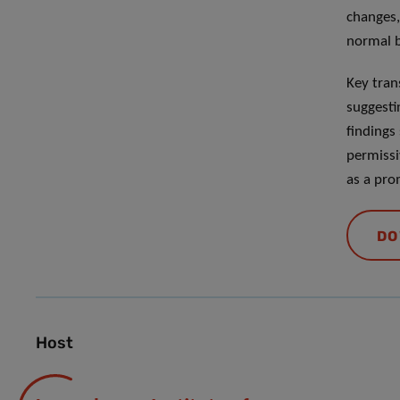
changes,
normal b
Key tran
suggesti
findings
permissi
as a pro
DO
Host