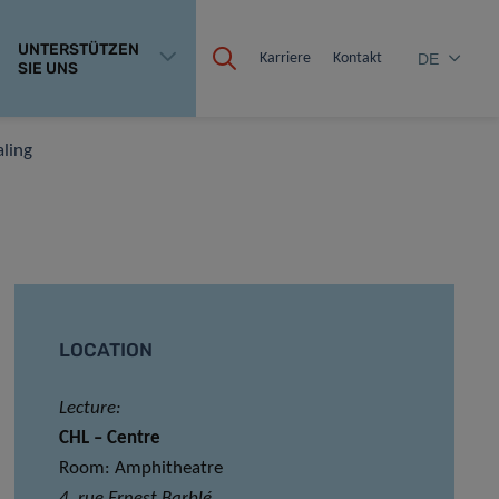
UNTERSTÜTZEN
Karriere
Kontakt
DE
SIE UNS
ling
LOCATION
Lecture:
CHL – Centre
Room: Amphitheatre
4, rue Ernest Barblé