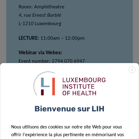
Room: Amphitheatre
4, rue Ernest Barblé
L-1210 Luxembourg
LECTURE:
11:00am – 12:00pm
Webinar via Webex:
Event number: 2794 070 6947
Event password: w3jTMf2Zz6w
X
JOIN
Bienvenue sur LIH
MEET & EAT
Nous utilisons des cookies sur notre site Web pour vous
offrir l'expérience la plus pertinente en mémorisant vos
12:00pm – 13:00pm