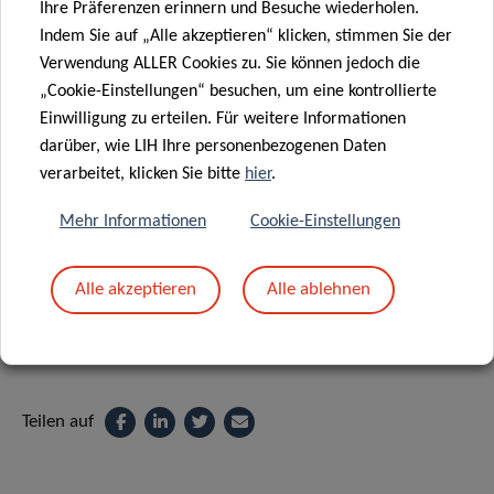
Ihre Präferenzen erinnern und Besuche wiederholen.
Indem Sie auf „Alle akzeptieren“ klicken, stimmen Sie der
29, rue Henri Koch, L-4354 Esch-sur-Alzette
Verwendung ALLER Cookies zu. Sie können jedoch die
„Cookie-Einstellungen“ besuchen, um eine kontrollierte
Light lunch provided – Registration
Einwilligung zu erteilen. Für weitere Informationen
mandatory
*
darüber, wie LIH Ihre personenbezogenen Daten
verarbeitet, klicken Sie bitte
hier
.
Mehr Informationen
Cookie-Einstellungen
Supported by:
Alle akzeptieren
Alle ablehnen
Teilen auf