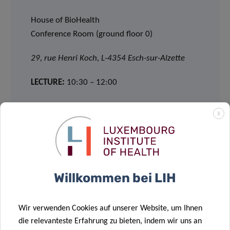
House of BioHealth
Conference Room (ground floor 0)
29, rue Henri Koch, L-4354 Esch-sur-Alzette
LECTURE:
10:30 – 12:00
X
MEET & EAT
Willkommen bei LIH
12:30 – 14:00
Wir verwenden Cookies auf unserer Website, um Ihnen
House of BioHealth
die relevanteste Erfahrung zu bieten, indem wir uns an
Salle Françoise Barré Sinoussi