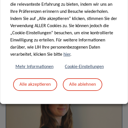
die relevanteste Erfahrung zu bieten, indem wir uns an
Lesen Sie mehr über den „Datenschutzhinweis:
Ihre Präferenzen erinnern und Besuche wiederholen.
Indem Sie auf „Alle akzeptieren“ klicken, stimmen Sie der
Verarbeitung personenbezogener Daten im Rahmen der
Verwendung ALLER Cookies zu. Sie können jedoch die
Organisation von Veranstaltungen“.
„Cookie-Einstellungen“ besuchen, um eine kontrollierte
Einwilligung zu erteilen. Für weitere Informationen
DATENSCHUTZ
darüber, wie LIH Ihre personenbezogenen Daten
verarbeitet, klicken Sie bitte
hier
.
Mehr Informationen
Cookie-Einstellungen
Anstehende Veranstaltungen
Alle akzeptieren
Alle ablehnen