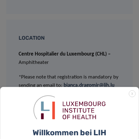
LOCATION
Centre Hospitalier du Luxembourg (CHL) –
Amphitheater
*Please note that registration is mandatory by
sending an email to:
bianca.dragomir@lih.lu
X
Willkommen bei LIH
Teilen auf