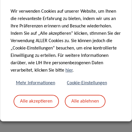
Wir verwenden Cookies auf unserer Website, um Ihnen
die relevanteste Erfahrung zu bieten, indem wir uns an
Ihre Präferenzen erinnern und Besuche wiederholen.
Indem Sie auf „Alle akzeptieren“ klicken, stimmen Sie der
Verwendung ALLER Cookies zu. Sie können jedoch die
„Cookie-Einstellungen“ besuchen, um eine kontrollierte
Einwilligung zu erteilen. Für weitere Informationen
darüber, wie LIH Ihre personenbezogenen Daten
verarbeitet, klicken Sie bitte
hier
.
This lecture series is organised jointly by the Prof. Rejko
Krüger and Prof. Jochen Klucken on behalf of the research
Mehr Informationen
Cookie-Einstellungen
groups Translational Neuroscience (LCSB), Transversal
Translational Medicine (LIH), and Digital Medicine (LIH,
Alle akzeptieren
Alle ablehnen
LCSB).