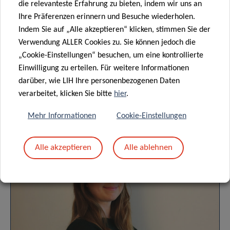
die relevanteste Erfahrung zu bieten, indem wir uns an
Ihre Präferenzen erinnern und Besuche wiederholen.
Indem Sie auf „Alle akzeptieren“ klicken, stimmen Sie der
ZENTRUM FÜR KLINISCHE UND EPIDEMIOLOGISCHE
Verwendung ALLER Cookies zu. Sie können jedoch die
UNTERSUCHUNGEN (CIEC)
„Cookie-Einstellungen“ besuchen, um eine kontrollierte
Einwilligung zu erteilen. Für weitere Informationen
PRECISION HEALTH ABTEILUNG
darüber, wie LIH Ihre personenbezogenen Daten
verarbeitet, klicken Sie bitte
hier
.
Mehr Informationen
Cookie-Einstellungen
Anstehende Veranstaltungen
Alle akzeptieren
Alle ablehnen